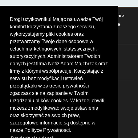
Warto zobaczyć
Serwisy
Sklepy
Stacje paliw
Jedzenie
Drogi użytkowniku! Mając na uwadze Twój
Bary
Zakwaterowanie
Tory
Zloty
Rajdy
Spotkania
komfort korzystania z naszego serwisu,
Targi
Giełdy
Szkolenia
wykorzystujemy pliki cookies oraz
przetwarzamy Twoje dane osobowe w
celach marketingowych, statystycznych,
FOLLOW US
autoryzacyjnych. Administratorem Twoich
danych jest firma Netiz Adam Majchrzak oraz
firmy z którymi współpracuje. Korzystając z
serwisu bez modyfikacji ustawień
przeglądarki w zakresie prywatności
zgadzasz się na zapisanie w Twoim
urządzeniu plików cookies. W każdej chwili
możesz zmodyfikować swoje ustawienia
© 2026 by MotoWhizzer.com
oraz skorzystać ze swoich praw,
All rights reserved.
szczegółowe informacje są dostępne w
nasze Polityce Prywatności.
KONTAKT
ul. Chopina 16, I piętro