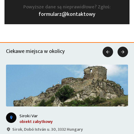
Powyższe dane są nieprawidłowe? Zgłoś:
formularz@kontaktowy
Ciekawe miejsca w okolicy


Siroki Var
obiekt zabytkowy
Sirok, Dobó István u. 30, 3332 Hungary