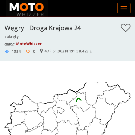
Togg
navig
Węgry - Droga Krajowa 24
zakręty
MotoWhizzer
autor:
47° 51.962 N 19° 58.423 E
1034
0