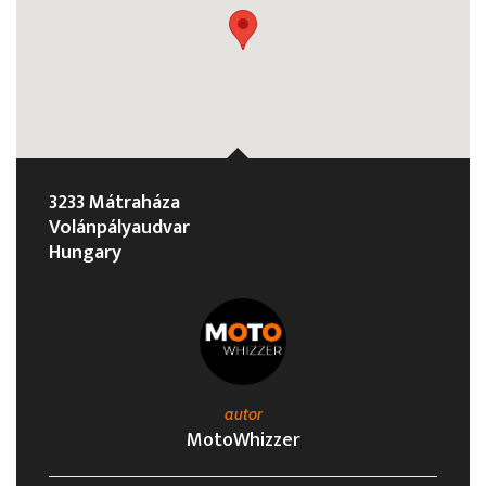
3233 Mátraháza
Volánpályaudvar
Hungary
autor
MotoWhizzer