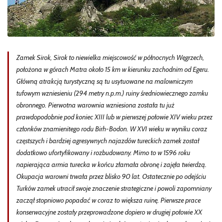
Zamek Sirok, Sirok to niewielka miejscowość w północnych Węgrzech,
położona w górach Matra około 15 km w kierunku zachodnim od Egeru.
Główną atrakcją turystyczną są tu usytuowane na malowniczym
tufowym wzniesieniu (294 metry n.p.m.) ruiny średniowiecznego zamku
obronnego. Pierwotna warownia wzniesiona została tu już
prawdopodobnie pod koniec XIII lub w pierwszej połowie XIV wieku przez
członków znamienitego rodu Birh-Bodon. W XVI wieku w wyniku coraz
częstszych i bardziej agresywnych najazdów tureckich zamek został
dodatkowo ufortyfikowany i rozbudowany. Mimo to w 1596 roku
napierająca armia turecka w końcu złamała obronę i zajęła twierdzą.
Okupacja warowni trwała przez blisko 90 lat. Ostatecznie po odejściu
Turków zamek utracił swoje znaczenie strategiczne i powoli zapomniany
zaczął stopniowo popadać w coraz to większa ruinę. Pierwsze prace
konserwacyjne zostały przeprowadzone dopiero w drugiej połowie XX