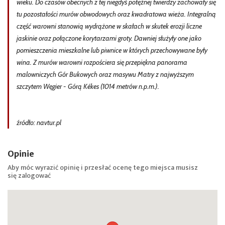
wieku. Do czasów obecnych z tej niegdyś potężnej twierdzy zachowały się
tu pozostałości murów obwodowych oraz kwadratowa wieża. Integralną
część warowni stanowią wydrążone w skałach w skutek erozji liczne
jaskinie oraz połączone korytarzami groty. Dawniej służyły one jako
pomieszczenia mieszkalne lub piwnice w których przechowywane były
wina. Z murów warowni rozpościera się przepiękna panorama
malowniczych Gór Bukowych oraz masywu Matry z najwyższym
szczytem Węgier - Górą Kékes (1014 metrów n.p.m.).
źródło: navtur.pl
Opinie
Aby móc wyrazić opinię i przesłać ocenę tego miejsca musisz
się
zalogować