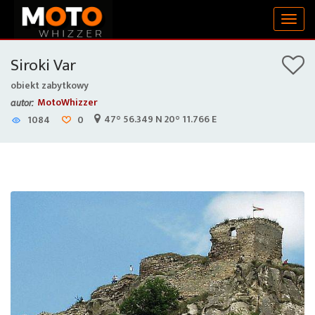
Togg
navig
Siroki Var
obiekt zabytkowy
MotoWhizzer
autor:
47° 56.349 N 20° 11.766 E
1084
0