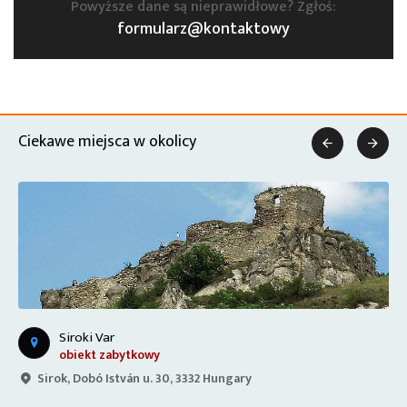
Powyższe dane są nieprawidłowe? Zgłoś:
formularz@kontaktowy
Ciekawe miejsca w okolicy


Siroki Var
obiekt zabytkowy
Sirok, Dobó István u. 30, 3332 Hungary