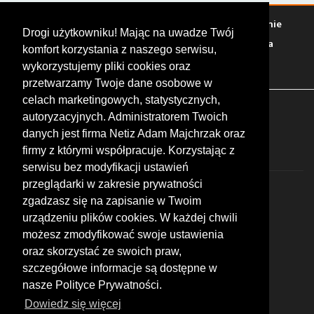
Warto zobaczyć
Serwisy
Sklepy
Stacje paliw
Jedzenie
Drogi użytkowniku! Mając na uwadze Twój
Bary
Zakwaterowanie
Tory
Zloty
Rajdy
Spotkania
komfort korzystania z naszego serwisu,
Targi
Giełdy
Szkolenia
wykorzystujemy pliki cookies oraz
przetwarzamy Twoje dane osobowe w
celach marketingowych, statystycznych,
FOLLOW US
autoryzacyjnych. Administratorem Twoich
danych jest firma Netiz Adam Majchrzak oraz
firmy z którymi współpracuje. Korzystając z
serwisu bez modyfikacji ustawień
przeglądarki w zakresie prywatności
zgadzasz się na zapisanie w Twoim
urządzeniu plików cookies. W każdej chwili
możesz zmodyfikować swoje ustawienia
© 2026 by MotoWhizzer.com
oraz skorzystać ze swoich praw,
All rights reserved.
szczegółowe informacje są dostępne w
nasze Polityce Prywatności.
KONTAKT
ul. Chopina 16, I piętro
Dowiedz się więcej
47-400 Racibórz