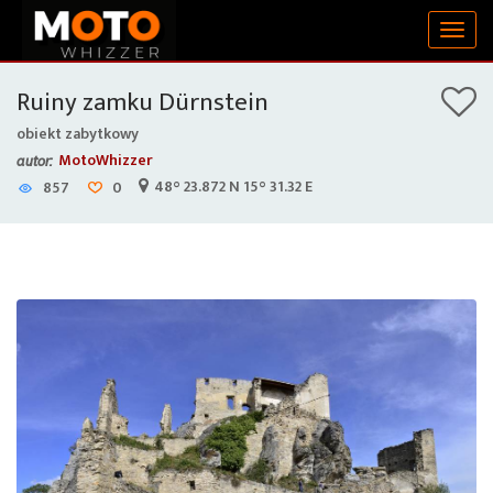
Togg
navig
Ruiny zamku Dürnstein
obiekt zabytkowy
MotoWhizzer
autor:
48° 23.872 N 15° 31.32 E
857
0