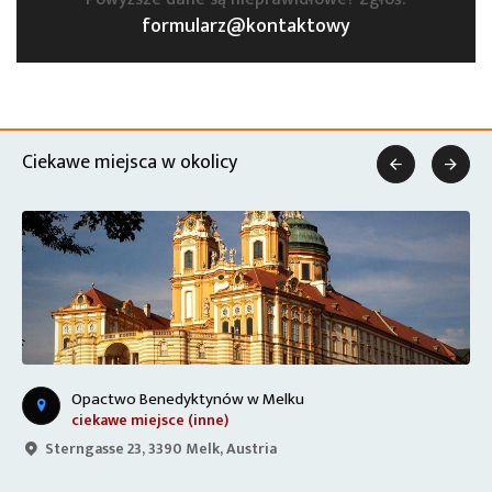
formularz@kontaktowy
Ciekawe miejsca w okolicy


Opactwo Benedyktynów w Melku
ciekawe miejsce (inne)
Sterngasse 23, 3390 Melk, Austria
D