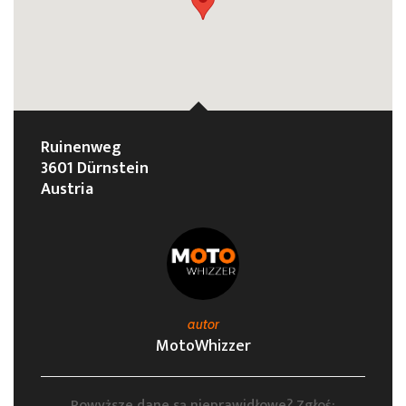
Ruinenweg
3601 Dürnstein
Austria
autor
MotoWhizzer
Powyższe dane są nieprawidłowe? Zgłoś: