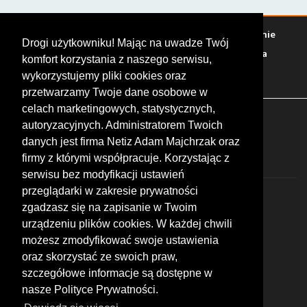
Warto zobaczyć
Serwisy
Sklepy
Stacje paliw
Jedzenie
Drogi użytkowniku! Mając na uwadze Twój
Bary
Zakwaterowanie
Tory
Zloty
Rajdy
Spotkania
komfort korzystania z naszego serwisu,
Targi
Giełdy
Szkolenia
wykorzystujemy pliki cookies oraz
przetwarzamy Twoje dane osobowe w
celach marketingowych, statystycznych,
FOLLOW US
autoryzacyjnych. Administratorem Twoich
danych jest firma Netiz Adam Majchrzak oraz
firmy z którymi współpracuje. Korzystając z
serwisu bez modyfikacji ustawień
przeglądarki w zakresie prywatności
zgadzasz się na zapisanie w Twoim
urządzeniu plików cookies. W każdej chwili
możesz zmodyfikować swoje ustawienia
© 2026 by MotoWhizzer.com
oraz skorzystać ze swoich praw,
All rights reserved.
szczegółowe informacje są dostępne w
nasze Polityce Prywatności.
KONTAKT
ul. Chopina 16, I piętro