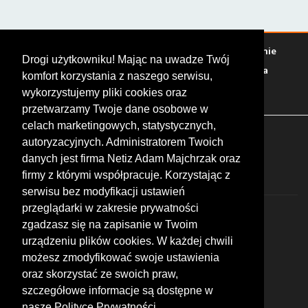
Warto zobaczyć
Serwisy
Sklepy
Stacje paliw
Jedzenie
Drogi użytkowniku! Mając na uwadze Twój
Bary
Zakwaterowanie
Tory
Zloty
Rajdy
Spotkania
komfort korzystania z naszego serwisu,
Targi
Giełdy
Szkolenia
wykorzystujemy pliki cookies oraz
przetwarzamy Twoje dane osobowe w
celach marketingowych, statystycznych,
FOLLOW US
autoryzacyjnych. Administratorem Twoich
danych jest firma Netiz Adam Majchrzak oraz
firmy z którymi współpracuje. Korzystając z
serwisu bez modyfikacji ustawień
przeglądarki w zakresie prywatności
zgadzasz się na zapisanie w Twoim
urządzeniu plików cookies. W każdej chwili
możesz zmodyfikować swoje ustawienia
© 2026 by MotoWhizzer.com
oraz skorzystać ze swoich praw,
All rights reserved.
szczegółowe informacje są dostępne w
nasze Polityce Prywatności.
KONTAKT