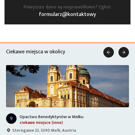
Powyższe dane są nieprawidłowe? Zgłoś:
formularz@kontaktowy
Ciekawe miejsca w okolicy


Opactwo Benedyktynów w Melku
ciekawe miejsce (inne)
Sterngasse 23, 3390 Melk, Austria