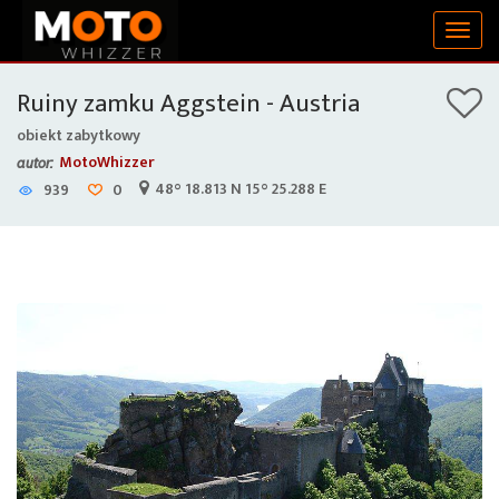
Togg
navig
Ruiny zamku Aggstein - Austria
obiekt zabytkowy
MotoWhizzer
autor:
48° 18.813 N 15° 25.288 E
939
0