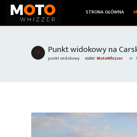
STRONA GŁÓWNA
M
Punkt widokowy na Carsk
punkt widokowy
MotoWhizzer
autor: