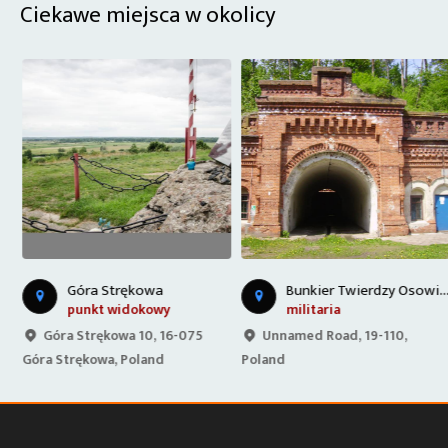
Ciekawe miejsca w okolicy
P
 Carskiej Drodze
B
unkier Twierdzy Osowiec
Góra Strękowa
punkt widokowy
militaria
Góra Strękowa 10, 16-075
Unnamed Road, 19-110,
Góra Strękowa, Poland
Poland