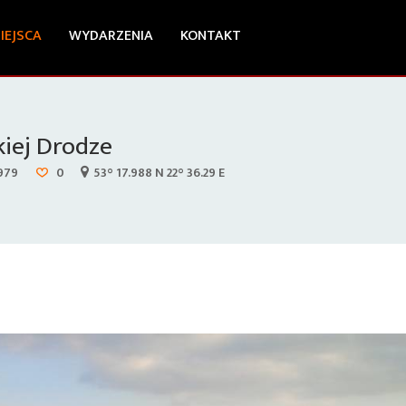
IEJSCA
WYDARZENIA
KONTAKT
iej Drodze
979
0
53° 17.988 N 22° 36.29 E