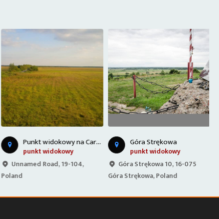
P
unkt widokowy na Carskiej Drodze
Góra Strękowa
punkt widokowy
punkt widokowy
Unnamed Road, 19-104,
Góra Strękowa 10, 16-075
Poland
Góra Strękowa, Poland
P