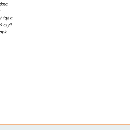
iękną
u
h łąk a
 czyli
opie