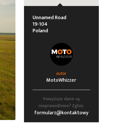
Unnamed Road
19-104
Poland
autor
MotoWhizzer
Powyższe dane są
nieprawidłowe? Zgłoś:
formularz@kontaktowy