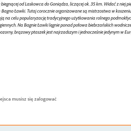
 biegnącej od Laskowca do Goniądza, liczącej ok. 35 km. Widać z niej p
 Bagno Ławki. Tutaj corocznie organizowane są mistrzostwa w koszeni
mają na celu popularyzację tradycyjnego użytkowania rolnego podmokłyc
iennych. Na Bagnie Ławki lęgnie ponad połowa biebrzańskich wodniczek
epozorny, brązowy ptaszek jest najrzadszym i jednocześnie jedynym w Eur
ejsca musisz się
zalogować