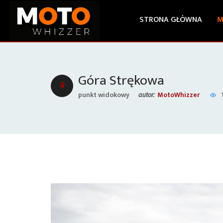
STRONA GŁÓWNA
M
Góra Strękowa
punkt widokowy
MotoWhizzer
autor: