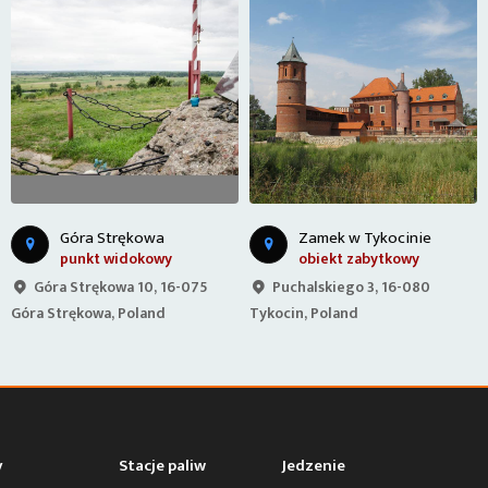
P
unkt widokowy Siemień Nadrzeczny
Zamek w Tykocinie
obiekt zabytkowy
punkt widokowy
Puchalskiego 3, 16-080
Siemień Nadrzeczny 43, 18-
Tykocin, Poland
400 Siemień Nadrzeczny,
Poland
y
Stacje paliw
Jedzenie