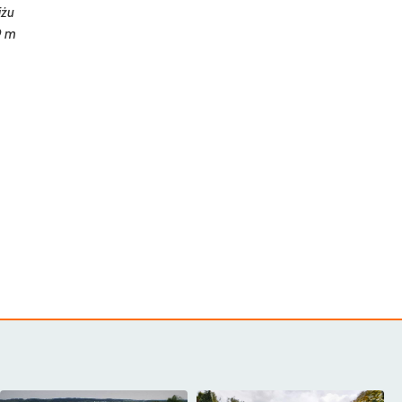
iżu
9 m