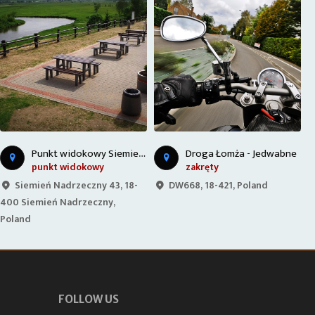
P
unkt widokowy na Carskiej Drodze
Droga Łomża - Jedwabne
zakręty
punkt widokowy
DW668, 18-421, Poland
Unnamed Road, 19-104,
Poland
G
FOLLOW US