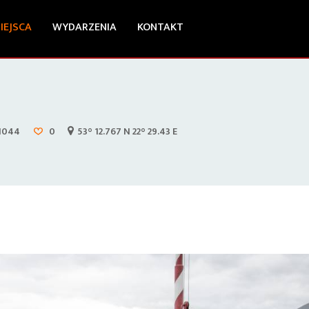
IEJSCA
WYDARZENIA
KONTAKT
1044
0
53° 12.767 N 22° 29.43 E