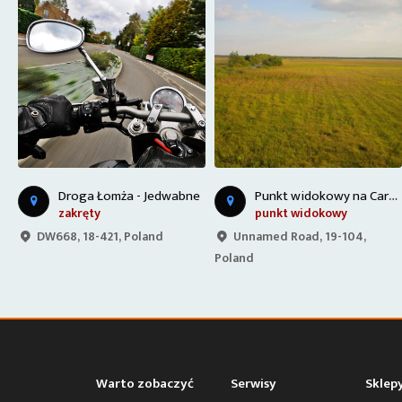
P
unkt widokowy na Carskiej Drodze
e
Góra Strękowa
punkt widokowy
punkt widokowy
Unnamed Road, 19-104,
Góra Strękowa 10, 16-075
Poland
Góra Strękowa, Poland
Warto zobaczyć
Serwisy
Sklep