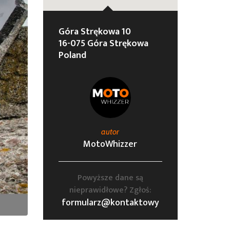
Góra Strękowa 10
16-075 Góra Strękowa
Poland
autor
MotoWhizzer
Powyższe dane są
nieprawidłowe? Zgłoś:
formularz@kontaktowy