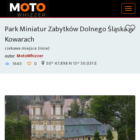
Togg
navig
Park Miniatur Zabytków Dolnego Śląska w
Kowarach
ciekawe miejsce (inne)
MotoWhizzer
autor:
50° 47.898 N 15° 50.031 E
1645
0