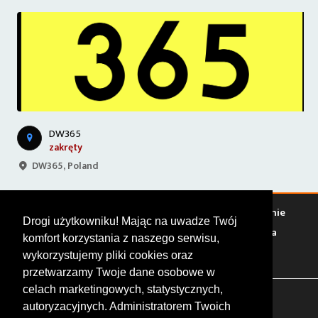
DW365
zakręty
DW365, Poland
Warto zobaczyć
Serwisy
Sklepy
Stacje paliw
Jedzenie
Drogi użytkowniku! Mając na uwadze Twój
Bary
Zakwaterowanie
Tory
Zloty
Rajdy
Spotkania
komfort korzystania z naszego serwisu,
Targi
Giełdy
Szkolenia
wykorzystujemy pliki cookies oraz
przetwarzamy Twoje dane osobowe w
celach marketingowych, statystycznych,
FOLLOW US
autoryzacyjnych. Administratorem Twoich