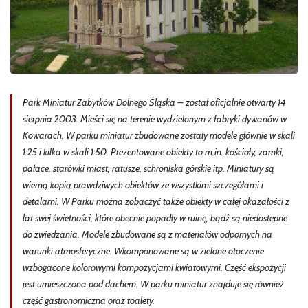
Park Miniatur Zabytków Dolnego Śląska – został oficjalnie otwarty 14
sierpnia 2003. Mieści się na terenie wydzielonym z fabryki dywanów w
Kowarach. W parku miniatur zbudowane zostały modele głównie w skali
1:25 i kilka w skali 1:50. Prezentowane obiekty to m.in. kościoły, zamki,
pałace, starówki miast, ratusze, schroniska górskie itp. Miniatury są
wierną kopią prawdziwych obiektów ze wszystkimi szczegółami i
detalami. W Parku można zobaczyć także obiekty w całej okazałości z
lat swej świetności, które obecnie popadły w ruinę, bądź są niedostępne
do zwiedzania. Modele zbudowane są z materiałów odpornych na
warunki atmosferyczne. Wkomponowane są w zielone otoczenie
wzbogacone kolorowymi kompozycjami kwiatowymi. Część ekspozycji
jest umieszczona pod dachem. W parku miniatur znajduje się również
część gastronomiczna oraz toalety.