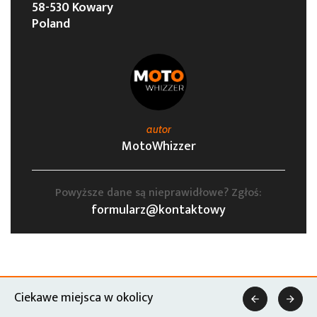
58-530 Kowary
Poland
autor
MotoWhizzer
Powyższe dane są nieprawidłowe? Zgłoś:
formularz@kontaktowy
Ciekawe miejsca w okolicy

