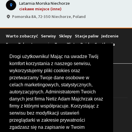
Latarnia Morska Niechorze
ciekawe miejsce (inne)
Pomorska 8A, 72-350 Niechorze, Poland
Warto zobaczyć
Serwisy
Sklepy
Stacje paliw
Jedzenie
Bary
Zakwaterowanie
Tory
Zloty
Rajdy
Spotkania
Targi
Giełdy
Szkolenia
Drogi użytkowniku! Mając na uwadze Twój
komfort korzystania z naszego serwisu,
wykorzystujemy pliki cookies oraz
FOLLOW US
przetwarzamy Twoje dane osobowe w
celach marketingowych, statystycznych,
autoryzacyjnych. Administratorem Twoich
danych jest firma Netiz Adam Majchrzak oraz
firmy z którymi współpracuje. Korzystając z
serwisu bez modyfikacji ustawień
przeglądarki w zakresie prywatności
zgadzasz się na zapisanie w Twoim
© 2026 by MotoWhizzer.com