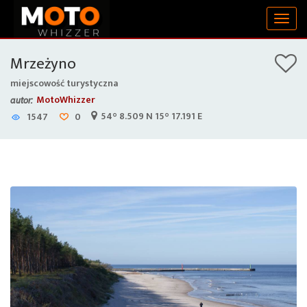
Togg
navig
Mrzeżyno
miejscowość turystyczna
MotoWhizzer
autor:
54° 8.509 N 15° 17.191 E
1547
0