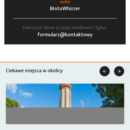
autor
MotoWhizzer
Powyższe dane są nieprawidłowe? Zgłoś:
formularz@kontaktowy
Ciekawe miejsca w okolicy

