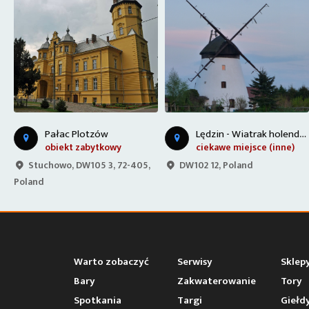
L
ędzin - Wiatrak holenderski
Pałac w Trzygłowie
ciekawe miejsce (inne)
obiekt zabytkowy
DW102 12, Poland
Trzygłów 39, 72-300
Trzygłów, Poland
Warto zobaczyć
Serwisy
Sklep
Bary
Zakwaterowanie
Tory
Spotkania
Targi
Giełd