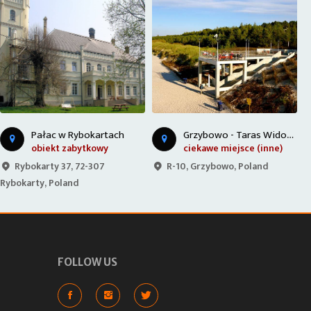
G
rzybowo - Taras Widokowy
Port w Kołobrzegu
ciekawe miejsce (inne)
ciekawe miejsce (inne)
R-10, Grzybowo, Poland
bulwar Jana Szymańskiego 4,
78-100 Kołobrzeg, Poland
P
FOLLOW US