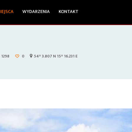
IEJSCA
WYDARZENIA
KONTAKT
1298
0
54° 3.807 N 15° 16.231 E