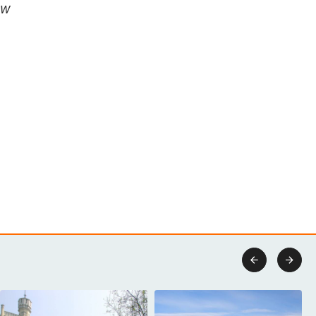
. W

