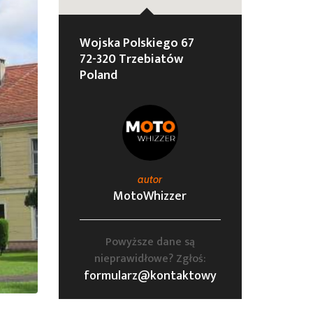
Wojska Polskiego 67
72-320 Trzebiatów
Poland
autor
MotoWhizzer
Powyższe dane są
nieprawidłowe? Zgłoś:
formularz@kontaktowy