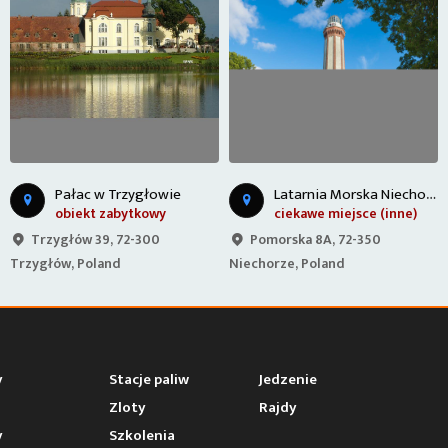
L
atarnia Morska Niechorze
Pałac w Rybokartach
ciekawe miejsce (inne)
obiekt zabytkowy
Pomorska 8A, 72-350
Rybokarty 37, 72-307
Niechorze, Poland
Rybokarty, Poland
y
Stacje paliw
Jedzenie
Zloty
Rajdy
y
Szkolenia