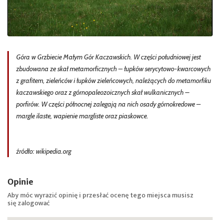
Góra w Grzbiecie Małym Gór Kaczawskich. W części południowej jest
zbudowana ze skał metamorficznych – łupków serycytowo-kwarcowych
z grafitem, zieleńców i łupków zieleńcowych, należących do metamorfiku
kaczawskiego oraz z górnopaleozoicznych skał wulkanicznych –
porfirów. W części północnej zalegają na nich osady górnokredowe –
margle ilaste, wapienie margliste oraz piaskowce.
źródło: wikipedia.org
Opinie
Aby móc wyrazić opinię i przesłać ocenę tego miejsca musisz
się
zalogować