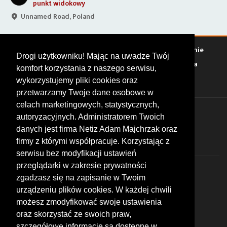
ciekawe miejsce (inne)
Jerzmanice-Zdrój 7A, 59-500 Jerzmanice-Zdrój, Poland
Warto zobaczyć
Serwisy
Sklepy
Stacje paliw
Jedzenie
Drogi użytkowniku! Mając na uwadze Twój
Bary
Zakwaterowanie
Tory
Zloty
Rajdy
Spotkania
komfort korzystania z naszego serwisu,
Targi
Giełdy
Szkolenia
wykorzystujemy pliki cookies oraz
przetwarzamy Twoje dane osobowe w
celach marketingowych, statystycznych,
FOLLOW US
autoryzacyjnych. Administratorem Twoich
danych jest firma Netiz Adam Majchrzak oraz
firmy z którymi współpracuje. Korzystając z
serwisu bez modyfikacji ustawień
przeglądarki w zakresie prywatności
zgadzasz się na zapisanie w Twoim
urządzeniu plików cookies. W każdej chwili
możesz zmodyfikować swoje ustawienia
© 2026 by MotoWhizzer.com
oraz skorzystać ze swoich praw,
All rights reserved.
szczegółowe informacje są dostępne w