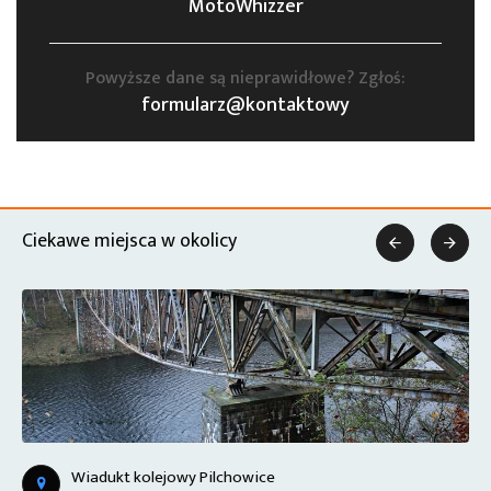
MotoWhizzer
Powyższe dane są nieprawidłowe? Zgłoś:
formularz@kontaktowy
Ciekawe miejsca w okolicy


Wiszące tory