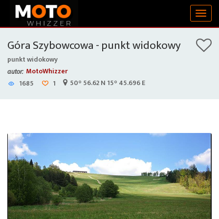
Togg
navig
Góra Szybowcowa - punkt widokowy
punkt widokowy
MotoWhizzer
autor:
50° 56.62 N 15° 45.696 E
1685
1