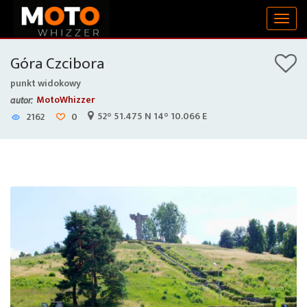
Togg
navig
Góra Czcibora
punkt widokowy
MotoWhizzer
autor:
52° 51.475 N 14° 10.066 E
2162
0