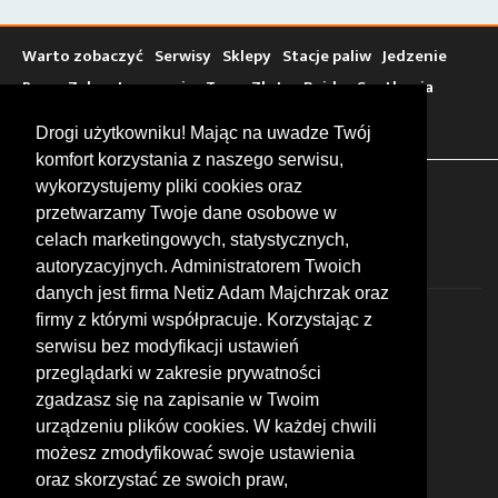
Warto zobaczyć
Serwisy
Sklepy
Stacje paliw
Jedzenie
Bary
Zakwaterowanie
Tory
Zloty
Rajdy
Spotkania
Targi
Giełdy
Szkolenia
Drogi użytkowniku! Mając na uwadze Twój
komfort korzystania z naszego serwisu,
wykorzystujemy pliki cookies oraz
FOLLOW US
przetwarzamy Twoje dane osobowe w
celach marketingowych, statystycznych,
autoryzacyjnych. Administratorem Twoich
danych jest firma Netiz Adam Majchrzak oraz
firmy z którymi współpracuje. Korzystając z
serwisu bez modyfikacji ustawień
przeglądarki w zakresie prywatności
zgadzasz się na zapisanie w Twoim
© 2026 by MotoWhizzer.com
urządzeniu plików cookies. W każdej chwili
All rights reserved.
możesz zmodyfikować swoje ustawienia
KONTAKT
oraz skorzystać ze swoich praw,
ul. Chopina 16, I piętro