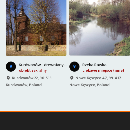
K
urdwanów - drewniany kościół
Rzeka Rawka
obiekt sakralny
ciekawe miejsce (inne)
Kurdwanów 22, 96-513
Nowe Kęszyce 47, 99-417
Kurdwanów, Poland
Nowe Kęszyce, Poland