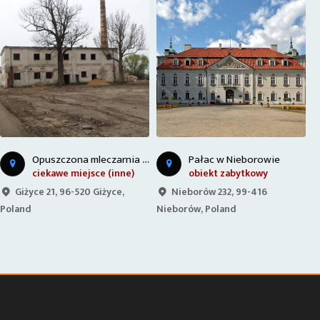
O
puszczona mleczarnia w giżycach
Pałac w Nieborowie
ciekawe miejsce (inne)
obiekt zabytkowy
Giżyce 21, 96-520 Giżyce,
Nieborów 232, 99-416
Poland
Nieborów, Poland