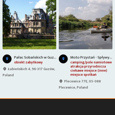
P
ałac Sobańskich w Guzowie
M
oto Przystań - Spływy kajakowe
obiekt zabytkowy
camping/pole namiotowe
atrakcja przyrodnicza
Łubieńskich 4, 96-317 Guzów,
ciekawe miejsce (inne)
miejsce spotkań
Poland
Plecewice 77E, 05-088
Plecewice, Poland