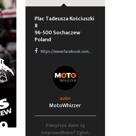
Plac Tadeusza Kościuszki
8
96-500 Sochaczew
Poland
https://www.facebook.com/events/847467258980982/
autor
MotoWhizzer
Powyższe dane są
nieprawidłowe? Zgłoś: