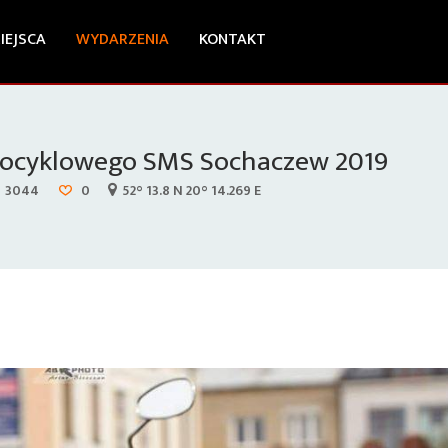
IEJSCA
WYDARZENIA
KONTAKT
tocyklowego SMS Sochaczew 2019
3044
0
52° 13.8 N 20° 14.269 E