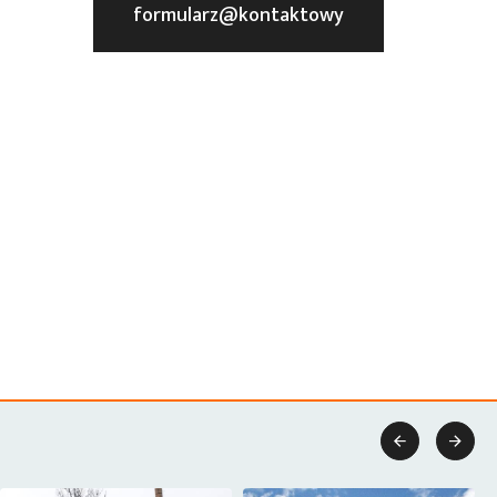
formularz@kontaktowy

