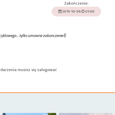
Zakończenie:
2019-10-06
01:00
cyklowego... tylko umowne zakonczenie✌️
ydarzenia musisz się
zalogować