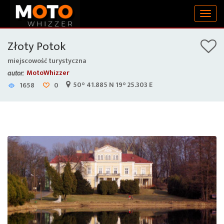
Togg
navig
Złoty Potok
miejscowość turystyczna
MotoWhizzer
autor:
50° 41.885 N 19° 25.303 E
1658
0