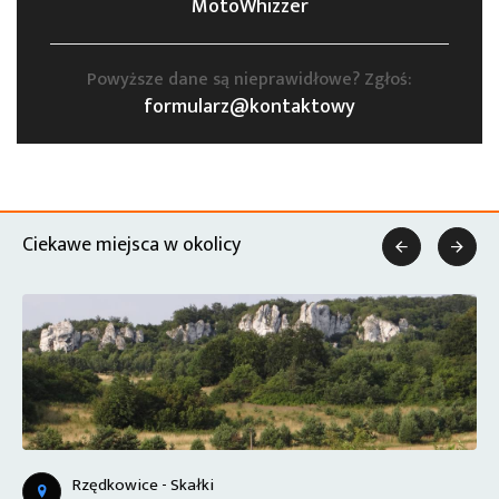
MotoWhizzer
Powyższe dane są nieprawidłowe? Zgłoś:
formularz@kontaktowy
Ciekawe miejsca w okolicy


Rzędkowice - Skałki