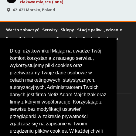
ciekawe miejsce (inne)
42-421 Morsko, Poland
Warto zobaczyć
Serwisy
Sklepy
Stacje paliw
Jedzenie
Bary
Zakwaterowanie
Tory
Zloty
Rajdy
Spotkania
Targi
Giełdy
Szkolenia
Drogi użytkowniku! Mając na uwadze Twój
komfort korzystania z naszego serwisu,
wykorzystujemy pliki cookies oraz
FOLLOW US
przetwarzamy Twoje dane osobowe w
celach marketingowych, statystycznych,
autoryzacyjnych. Administratorem Twoich
danych jest firma Netiz Adam Majchrzak oraz
firmy z którymi współpracuje. Korzystając z
serwisu bez modyfikacji ustawień
przeglądarki w zakresie prywatności
zgadzasz się na zapisanie w Twoim
© 2026 by MotoWhizzer.com
urządzeniu plików cookies. W każdej chwili
All rights reserved.