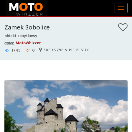
Togg
navig
Zamek Bobolice
obiekt zabytkowy
MotoWhizzer
autor:
50° 36.798 N 19° 29.611 E
1749
0