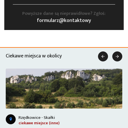
Powyższe dane są nieprawidłowe? Zgłoś:
formularz@kontaktowy
Ciekawe miejsca w okolicy


Rzędkowice - Skałki
ciekawe miejsce (inne)