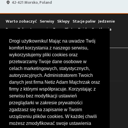
42-421 Morsko, Poland
Warto zobaczyć
Serwisy
Sklepy
Stacje paliw
Jedzenie
Bary
Zakwaterowanie
Tory
Zloty
Rajdy
Spotkania
Targi
Giełdy
Szkolenia
Drogi użytkowniku! Mając na uwadze Twój
komfort korzystania z naszego serwisu,
wykorzystujemy pliki cookies oraz
FOLLOW US
przetwarzamy Twoje dane osobowe w
celach marketingowych, statystycznych,
autoryzacyjnych. Administratorem Twoich
danych jest firma Netiz Adam Majchrzak oraz
firmy z którymi współpracuje. Korzystając z
serwisu bez modyfikacji ustawień
przeglądarki w zakresie prywatności
zgadzasz się na zapisanie w Twoim
© 2026 by MotoWhizzer.com
urządzeniu plików cookies. W każdej chwili
All rights reserved.
możesz zmodyfikować swoje ustawienia
KONTAKT