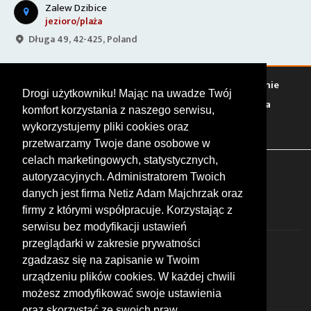
Zalew Dzibice
jezioro/plaża
Długa 49, 42-425, Poland
Warto zobaczyć
Serwisy
Sklepy
Stacje paliw
Jedzenie
Drogi użytkowniku! Mając na uwadze Twój
Bary
Zakwaterowanie
Tory
Zloty
Rajdy
Spotkania
komfort korzystania z naszego serwisu,
Targi
Giełdy
Szkolenia
wykorzystujemy pliki cookies oraz
przetwarzamy Twoje dane osobowe w
celach marketingowych, statystycznych,
FOLLOW US
autoryzacyjnych. Administratorem Twoich
danych jest firma Netiz Adam Majchrzak oraz
firmy z którymi współpracuje. Korzystając z
serwisu bez modyfikacji ustawień
przeglądarki w zakresie prywatności
zgadzasz się na zapisanie w Twoim
urządzeniu plików cookies. W każdej chwili
możesz zmodyfikować swoje ustawienia
© 2026 by MotoWhizzer.com
oraz skorzystać ze swoich praw,