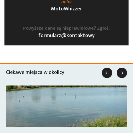
autor
MotoWhizzer
Powyższe dane są nieprawidłowe? Zgłoś:
formularz@kontaktowy
Ciekawe miejsca w okolicy

