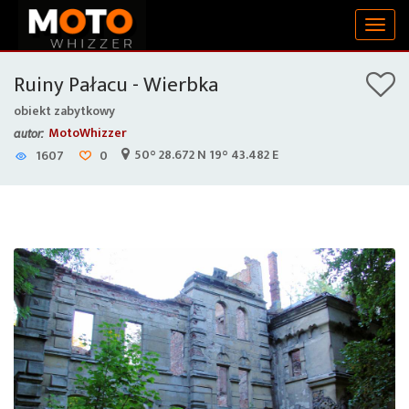
Togg
navig
Ruiny Pałacu - Wierbka
obiekt zabytkowy
MotoWhizzer
autor:
50° 28.672 N 19° 43.482 E
1607
0