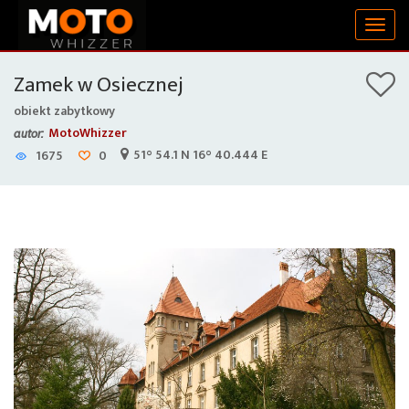
Togg
navig
Zamek w Osiecznej
obiekt zabytkowy
MotoWhizzer
autor:
51° 54.1 N 16° 40.444 E
1675
0