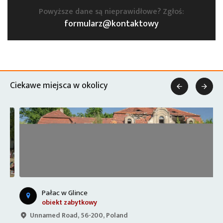
Powyższe dane są nieprawidłowe? Zgłoś:
formularz@kontaktowy
Ciekawe miejsca w okolicy


Pałac w Glince
obiekt zabytkowy
Unnamed Road, 56-200, Poland