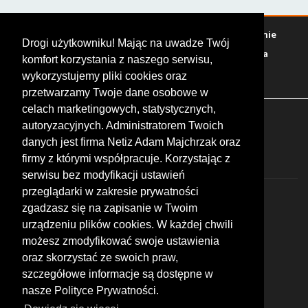
Warto zobaczyć
Serwisy
Sklepy
Stacje paliw
Jedzenie
Drogi użytkowniku! Mając na uwadze Twój
Bary
Zakwaterowanie
Tory
Zloty
Rajdy
Spotkania
komfort korzystania z naszego serwisu,
Targi
Giełdy
Szkolenia
wykorzystujemy pliki cookies oraz
przetwarzamy Twoje dane osobowe w
celach marketingowych, statystycznych,
FOLLOW US
autoryzacyjnych. Administratorem Twoich
danych jest firma Netiz Adam Majchrzak oraz
firmy z którymi współpracuje. Korzystając z
serwisu bez modyfikacji ustawień
przeglądarki w zakresie prywatności
zgadzasz się na zapisanie w Twoim
urządzeniu plików cookies. W każdej chwili
możesz zmodyfikować swoje ustawienia
© 2026 by MotoWhizzer.com
oraz skorzystać ze swoich praw,
All rights reserved.
szczegółowe informacje są dostępne w
nasze Polityce Prywatności.
KONTAKT
ul. Chopina 16, I piętro