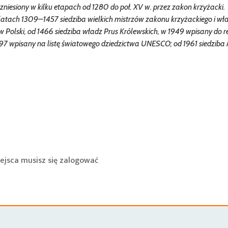
esiony w kilku etapach od 1280 do poł. XV w. przez zakon krzyżacki.
atach 1309–1457 siedziba wielkich mistrzów zakonu krzyżackiego i wł
Polski, od 1466 siedziba władz Prus Królewskich, w 1949 wpisany do re
1997 wpisany na listę światowego dziedzictwa UNESCO; od 1961 siedzib
ejsca musisz się
zalogować