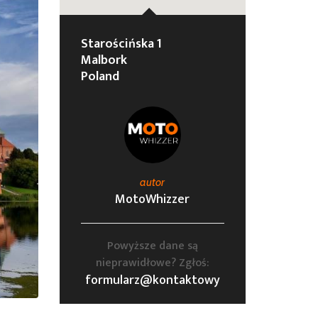
Starościńska 1
Malbork
Poland
autor
MotoWhizzer
Powyższe dane są
nieprawidłowe? Zgłoś:
formularz@kontaktowy