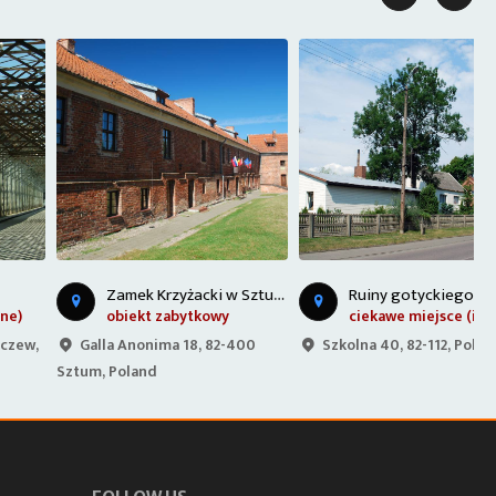
Z
amek Krzyżacki w Sztumie
R
uiny gotyckiego kościoła - Ostaszewo
obiekt zabytkowy
ciekawe miejsce (inne)
Galla Anonima 18, 82-400
Szkolna 40, 82-112, Poland
Sztum, Poland
P