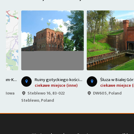
T
Sztum-Kwidzyn
R
uiny gotyckiego kościoła - Stablewo
Śluza w Bialej Górze
ciekawe miejsce (inne)
ciekawe miejsce (inne)
Steblewo 16, 83-022
DW605, Poland
Steblewo, Poland