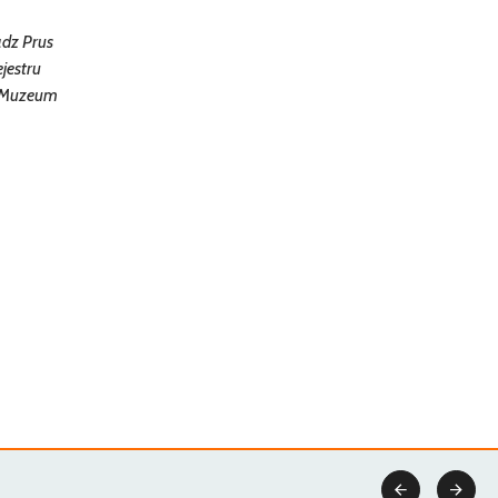
adz Prus
jestru
a Muzeum

