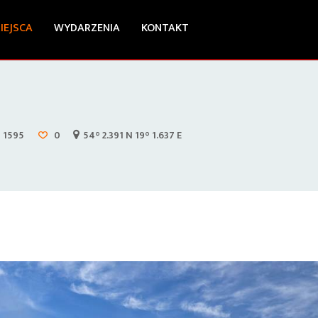
IEJSCA
WYDARZENIA
KONTAKT
1595
0
54° 2.391 N 19° 1.637 E