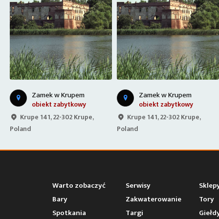
Zamek w Krupem
Wieża w Stołpiu
obiekt zabytkowy
ciekawe miejsce (inne)
Krupe 141, 22-302 Krupe,
DK12, 22-151, Poland
Poland
Warto zobaczyć
Serwisy
Sklep
Bary
Zakwaterowanie
Tory
Spotkania
Targi
Giełd