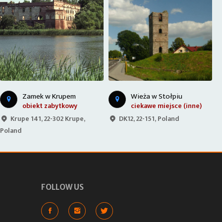
Wieża w Stołpiu
Zamek w Krupem
ciekawe miejsce (inne)
obiekt zabytkowy
DK12, 22-151, Poland
Krupe 141, 22-302 Krupe,
Poland
P
FOLLOW US