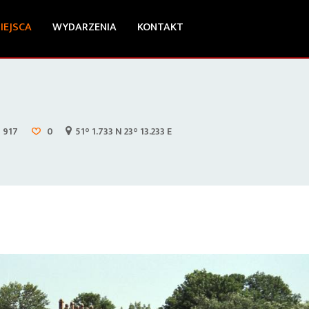
IEJSCA
WYDARZENIA
KONTAKT
917
0
51° 1.733 N 23° 13.233 E