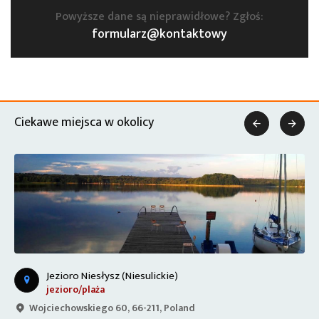
Powyższe dane są nieprawidłowe? Zgłoś:
formularz@kontaktowy
Ciekawe miejsca w okolicy


Jezioro Niesłysz (Niesulickie)
jezioro/plaża
Wojciechowskiego 60, 66-211, Poland