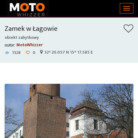
Togg
navig
Zamek w Łagowie
obiekt zabytkowy
MotoWhizzer
autor:
52° 20.057 N 15° 17.585 E
1528
0