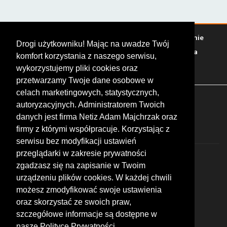
P
Warto zobaczyć
Serwisy
Sklepy
Stacje paliw
Jedzenie
Drogi użytkowniku! Mając na uwadze Twój
Bary
Zakwaterowanie
Tory
Zloty
Rajdy
Spotkania
komfort korzystania z naszego serwisu,
Targi
Giełdy
Szkolenia
wykorzystujemy pliki cookies oraz
przetwarzamy Twoje dane osobowe w
celach marketingowych, statystycznych,
FOLLOW US
autoryzacyjnych. Administratorem Twoich
danych jest firma Netiz Adam Majchrzak oraz
firmy z którymi współpracuje. Korzystając z
serwisu bez modyfikacji ustawień
przeglądarki w zakresie prywatności
zgadzasz się na zapisanie w Twoim
urządzeniu plików cookies. W każdej chwili
możesz zmodyfikować swoje ustawienia
© 2026 by MotoWhizzer.com
oraz skorzystać ze swoich praw,
All rights reserved.
szczegółowe informacje są dostępne w
nasze Polityce Prywatności.
KONTAKT