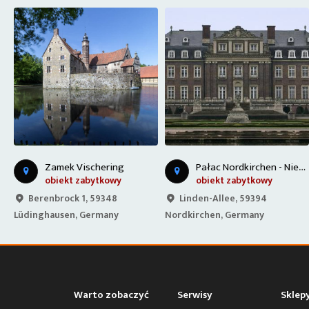
P
chen - Niemcy
P
ałac Nordkirchen - Niemcy
Zamek Vischering
obiekt zabytkowy
obiekt zabytkowy
Berenbrock 1, 59348
Linden-Allee, 59394
Lüdinghausen, Germany
Nordkirchen, Germany
Warto zobaczyć
Serwisy
Sklep