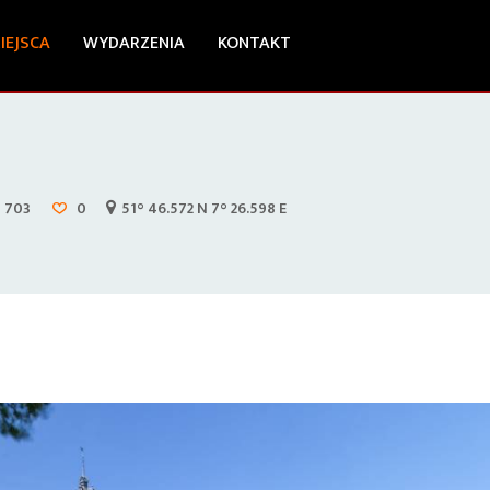
IEJSCA
WYDARZENIA
KONTAKT
703
0
51° 46.572 N 7° 26.598 E