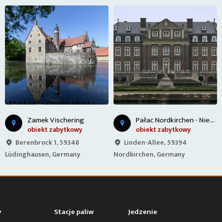
P
ałac Nordkirchen - Niemcy
Zamek Vischering
obiekt zabytkowy
obiekt zabytkowy
Berenbrock 1, 59348
Linden-Allee, 59394
Lüdinghausen, Germany
Nordkirchen, Germany
y
Stacje paliw
Jedzenie