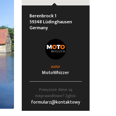
Berenbrock 1
59348 Lüdinghausen
Germany
autor
MotoWhizzer
Powyższe dane są
nieprawidłowe? Zgłoś:
formularz@kontaktowy