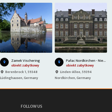
P
ałac Nordkirchen - Niemcy
Zamek Vischering
obiekt zabytkowy
obiekt zabytkowy
Berenbrock 1, 59348
Linden-Allee, 59394
Lüdinghausen, Germany
Nordkirchen, Germany
L
FOLLOW US