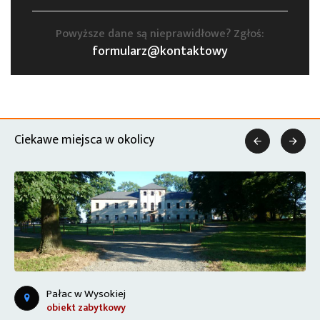
Powyższe dane są nieprawidłowe? Zgłoś:
formularz@kontaktowy
Ciekawe miejsca w okolicy


Pałac w Wysokiej
obiekt zabytkowy