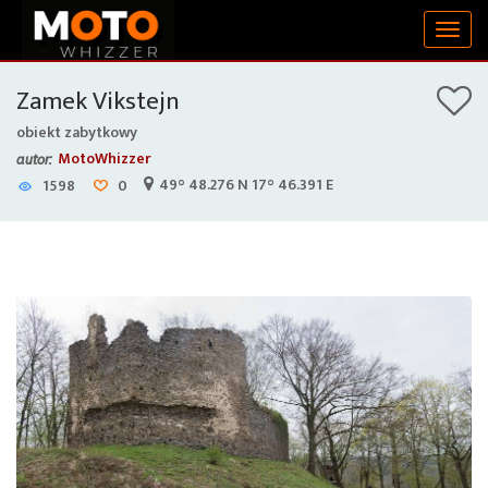
Togg
navig
Zamek Vikstejn
obiekt zabytkowy
MotoWhizzer
autor:
49° 48.276 N 17° 46.391 E
1598
0