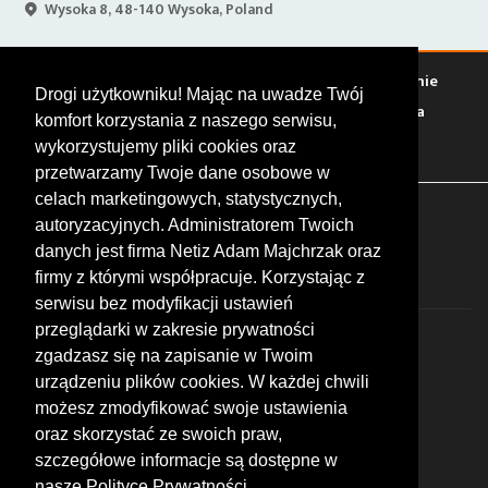
Wysoka 8, 48-140 Wysoka, Poland
Warto zobaczyć
Serwisy
Sklepy
Stacje paliw
Jedzenie
Drogi użytkowniku! Mając na uwadze Twój
Bary
Zakwaterowanie
Tory
Zloty
Rajdy
Spotkania
komfort korzystania z naszego serwisu,
Targi
Giełdy
Szkolenia
wykorzystujemy pliki cookies oraz
przetwarzamy Twoje dane osobowe w
celach marketingowych, statystycznych,
FOLLOW US
autoryzacyjnych. Administratorem Twoich
danych jest firma Netiz Adam Majchrzak oraz
firmy z którymi współpracuje. Korzystając z
serwisu bez modyfikacji ustawień
przeglądarki w zakresie prywatności
zgadzasz się na zapisanie w Twoim
urządzeniu plików cookies. W każdej chwili
możesz zmodyfikować swoje ustawienia
© 2026 by MotoWhizzer.com
oraz skorzystać ze swoich praw,
All rights reserved.
szczegółowe informacje są dostępne w
nasze Polityce Prywatności.
KONTAKT