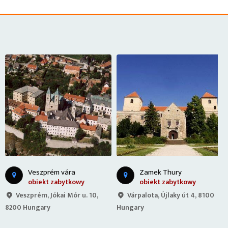
Veszprém vára
Zamek Thury
obiekt zabytkowy
obiekt zabytkowy
Veszprém, Jókai Mór u. 10,
Várpalota, Újlaky út 4, 8100
8200 Hungary
Hungary
H