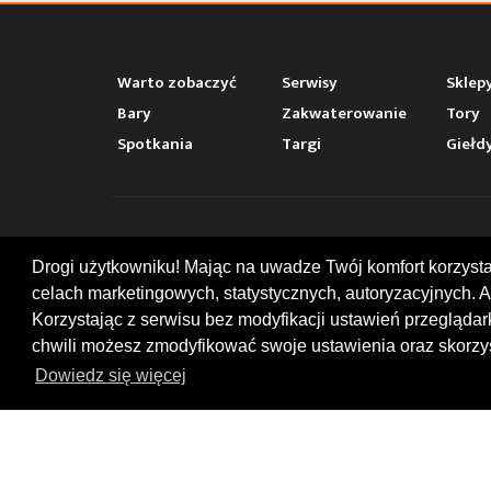
Warto zobaczyć
Serwisy
Sklep
Bary
Zakwaterowanie
Tory
Spotkania
Targi
Giełd
KONT
Drogi użytkowniku! Mając na uwadze Twój komfort korzyst
celach marketingowych, statystycznych, autoryzacyjnych. A
ul. Chop
47-400
Korzystając z serwisu bez modyfikacji ustawień przegląda
+48 519
chwili możesz zmodyfikować swoje ustawienia oraz skorzys
office
Dowiedz się więcej
© 2026 by MotoWhizzer.com
All rights reserved.