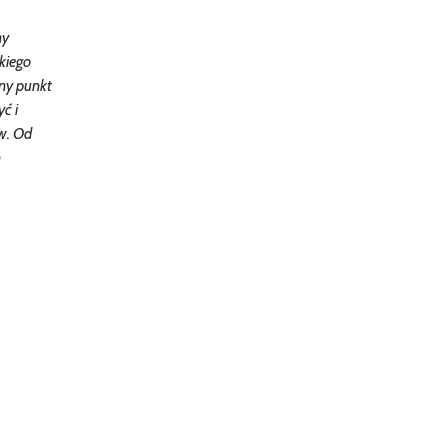
ny
kiego
żny punkt
ć i
w. Od
n