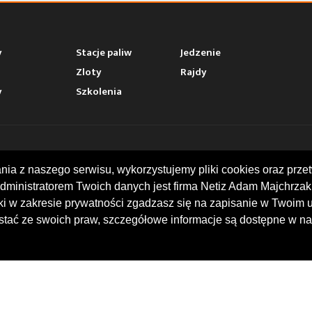
y
Stacje paliw
Jedzenie
Zloty
Rajdy
y
Szkolenia
AKT
MOTOWHIZZER.COM
ania z naszego serwisu, wykorzystujemy pliki cookies oraz p
dministratorem Twoich danych jest firma Netiz Adam Majchrzak 
ina 16, I piętro
Baza ciekawych miejsc moto
 Racibórz
w trakcie podróży. Przydatne 
rki w zakresie prywatności zgadzasz się na zapisanie w Twoim 
 739 378
stacje benzynowe. Kalendari
tać ze swoich praw, szczegółowe informacje są dostępne w na
@motowhizzer.com
motocyklistów. Opinie i oce