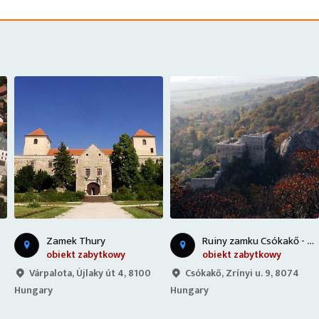
R
uiny zamku Csókakő - Węgry
Zamek Thury
obiekt zabytkowy
obiekt zabytkowy
Várpalota, Újlaky út 4, 8100
Csókakő, Zrínyi u. 9, 8074
Hungary
Hungary