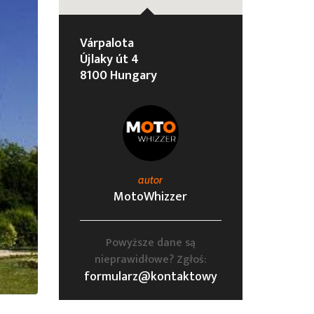
Várpalota
Újlaky út 4
8100 Hungary
autor
MotoWhizzer
Powyższe dane są
nieprawidłowe? Zgłoś:
formularz@kontaktowy