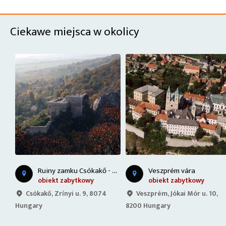
Ciekawe miejsca w okolicy
R
uiny zamku Csókakő - Węgry
Veszprém vára
obiekt zabytkowy
obiekt zabytkowy
Csókakő, Zrínyi u. 9, 8074
Veszprém, Jókai Mór u. 10,
Hungary
8200 Hungary