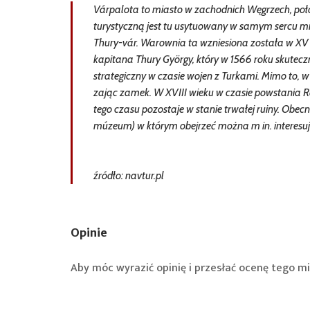
Várpalota to miasto w zachodnich Węgrzech, poł
turystyczną jest tu usytuowany w samym sercu m
Thury-vár. Warownia ta wzniesiona została w XV 
kapitana Thury György, który w 1566 roku skuteczn
strategiczny w czasie wojen z Turkami. Mimo to, w
zając zamek. W XVIII wieku w czasie powstania
tego czasu pozostaje w stanie trwałej ruiny. Ob
múzeum) w którym obejrzeć można m in. interesuj
źródło: navtur.pl
Opinie
Aby móc wyrazić opinię i przesłać ocenę tego mi