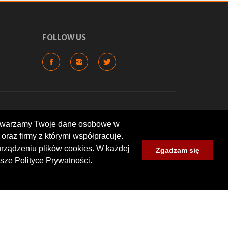
FOLLOW US
rzetwarzamy Twoje dane osobowe w
oraz firmy z którymi współpracuje.
cyklowych, wartych odwiedzenia
lokalizacje: warsztaty, sklepy,
urządzeniu plików cookies. W każdej
Zgadzam się
um zlotów i spotkań
sze Polityce Prywatności.
nt wyrażone przez użytkowników.