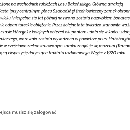
ożone na wschodnich rubieżach Lasu Bakońskiego. Główną atrakcją
iasta (przy centralnym placu Szabadság) średniowieczny zamek obron
wieku i niespełna sto lat później nazwana została nazwiskiem bohaters
ie odparł tureckie oblężenie. Przez kolejne lata twierdza stanowiła wa
 czasie któregoś z kolejnych oblężeń okupantom udało się w końcu zdoby
 Rakoczego, warownia została wysadzona w powietrze przez Habsburgó
ecnie w częściowo zrekonstruowanym zamku znajduje się muzeum (Trano
ącą ekspozycję dotyczącą traktatu rozbiorowego Węgier z 1920 roku.
ejsca musisz się
zalogować