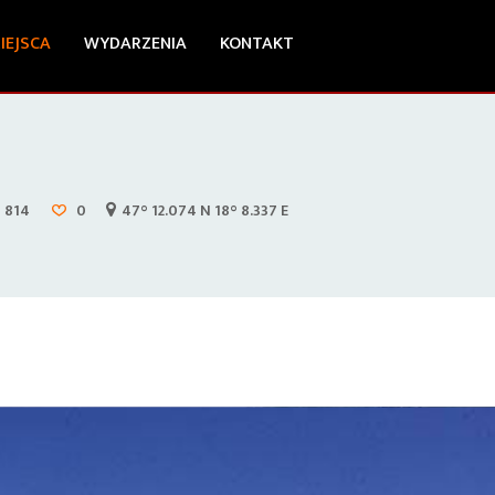
IEJSCA
WYDARZENIA
KONTAKT
814
0
47° 12.074 N 18° 8.337 E