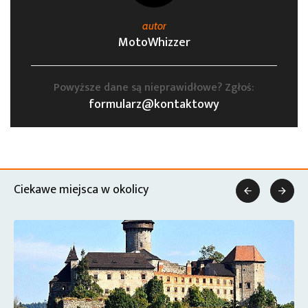
autor
MotoWhizzer
Powyższe dane są nieprawidłowe? Zgłoś:
formularz@kontaktowy
Ciekawe miejsca w okolicy

