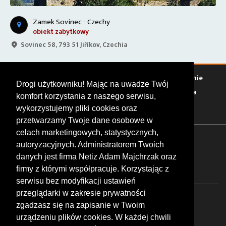
Zamek Sovinec - Czechy
obiekt zabytkowy
Sovinec 58, 793 51 Jiříkov, Czechia
Warto zobaczyć
Serwisy
Sklepy
Stacje paliw
Jedzenie
Drogi użytkowniku! Mając na uwadze Twój
Bary
Zakwaterowanie
Tory
Zloty
Rajdy
Spotkania
komfort korzystania z naszego serwisu,
Targi
Giełdy
Szkolenia
wykorzystujemy pliki cookies oraz
przetwarzamy Twoje dane osobowe w
celach marketingowych, statystycznych,
FOLLOW US
autoryzacyjnych. Administratorem Twoich
danych jest firma Netiz Adam Majchrzak oraz
firmy z którymi współpracuje. Korzystając z
serwisu bez modyfikacji ustawień
przeglądarki w zakresie prywatności
zgadzasz się na zapisanie w Twoim
urządzeniu plików cookies. W każdej chwili