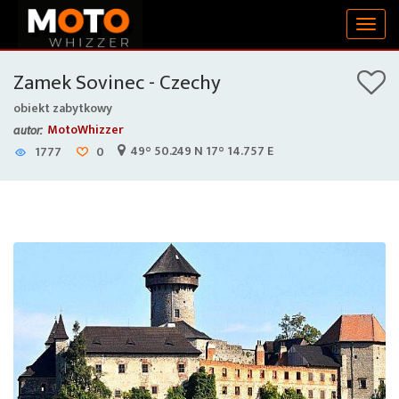
Togg
navig
Zamek Sovinec - Czechy
obiekt zabytkowy
MotoWhizzer
autor:
49° 50.249 N 17° 14.757 E
1777
0