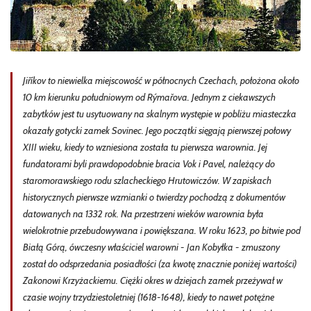
Jiříkov to niewielka miejscowość w północnych Czechach, położona około
10 km kierunku południowym od Rýmařova. Jednym z ciekawszych
zabytków jest tu usytuowany na skalnym występie w pobliżu miasteczka
okazały gotycki zamek Sovinec. Jego początki sięgają pierwszej połowy
XIII wieku, kiedy to wzniesiona została tu pierwsza warownia. Jej
fundatorami byli prawdopodobnie bracia Vok i Pavel, należący do
staromorawskiego rodu szlacheckiego Hrutowiczów. W zapiskach
historycznych pierwsze wzmianki o twierdzy pochodzą z dokumentów
datowanych na 1332 rok. Na przestrzeni wieków warownia była
wielokrotnie przebudowywana i powiększana. W roku 1623, po bitwie pod
Białą Górą, ówczesny właściciel warowni - Jan Kobyłka - zmuszony
został do odsprzedania posiadłości (za kwotę znacznie poniżej wartości)
Zakonowi Krzyżackiemu. Ciężki okres w dziejach zamek przeżywał w
czasie wojny trzydziestoletniej (1618-1648), kiedy to nawet potężne