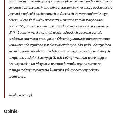
obwarowania nie zatrzymały ataku wojsk szwedzkich pod dowództwem
generała Torstensona. Mimo wielu zniszczeń Sovinec może pochwalić się
jednymi z najlepiej zachowanych w Czechach obwarowaniami z tego
okresu. W czasie II wojny światowej w murach zamku stacjonował
oddział SS, a część pomieszczeń zaadaptowana została na więzienie.
W 1945 roku w wyniku działań wojsk radzieckich budowla została
częściowo strawiona przez pożar. Obecnie gruntownie odrestaurowana
warownia udostępniona jest dla zwiedzających. Dla gości udostępniona
jest m.in. wieża widokowa, siedziba margrabiego oraz stajnie w których
urządzona została ekspozycja Szkoły Leśnej i wystawa prezentująca
historię zamku. Każdego lata w murach zamku organizowane są
różnego rodzaju wydarzenia kulturalne jak koncerty czy pokazy
szermiercze.
źródło: navtur.pl
Opinie