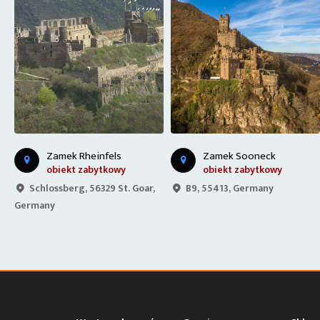
Z
d Renem
Zamek Rheinfels
Zamek Sooneck
obiekt zabytkowy
obiekt zabytkowy
Schlossberg, 56329 St. Goar,
B9, 55413, Germany
Germany