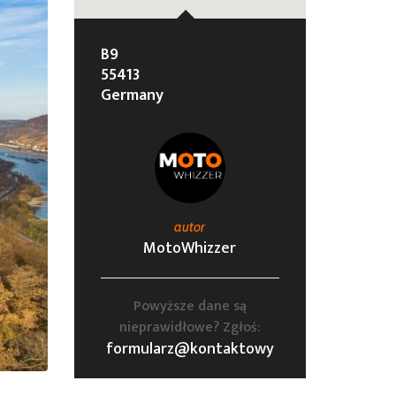
B9
55413
Germany
autor
MotoWhizzer
Powyższe dane są
nieprawidłowe? Zgłoś:
formularz@kontaktowy