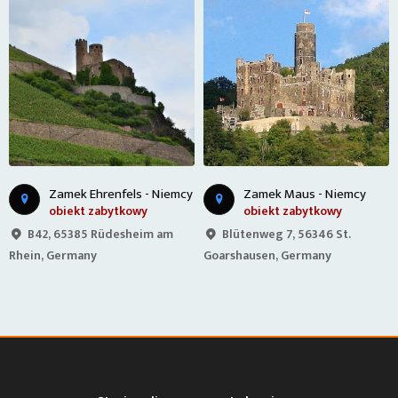
Zamek Ehrenfels - Niemcy
Zamek Maus - Niemcy
obiekt zabytkowy
obiekt zabytkowy
B42, 65385 Rüdesheim am
Blütenweg 7, 56346 St.
Rhein, Germany
Goarshausen, Germany