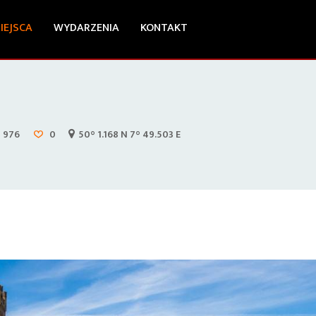
IEJSCA
WYDARZENIA
KONTAKT
976
0
50° 1.168 N 7° 49.503 E