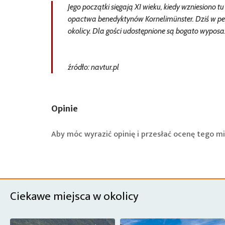
Jego początki sięgają XI wieku, kiedy wzniesiono
opactwa benedyktynów Kornelimünster. Dziś w peł
okolicy. Dla gości udostępnione są bogato wypos
źródło: navtur.pl
Opinie
Aby móc wyrazić opinię i przesłać ocenę tego mi
Ciekawe miejsca w okolicy