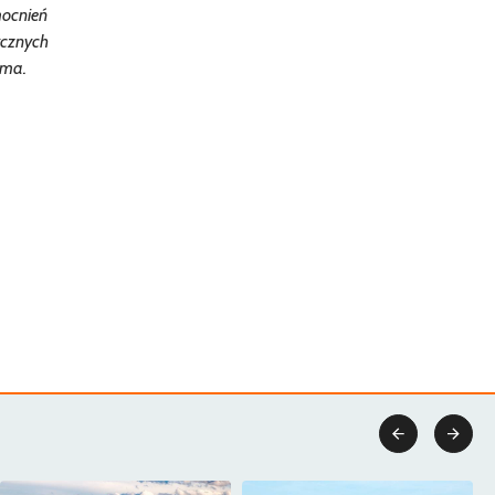
mocnień
ycznych
ama.

