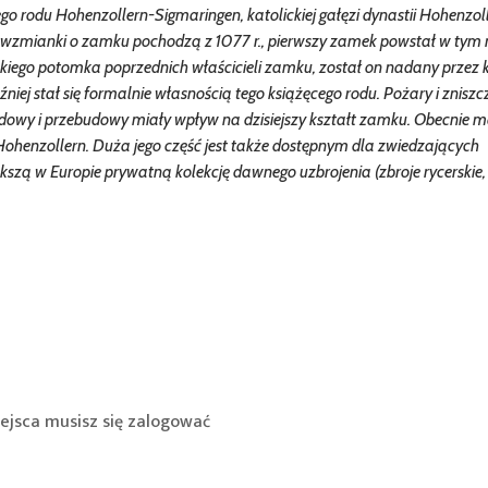
 rodu Hohenzollern-Sigmaringen, katolickiej gałęzi dynastii Hohenzo
 wzmianki o zamku pochodzą z 1077 r., pierwszy zamek powstał w tym 
skiego potomka poprzednich właścicieli zamku, został on nadany przez 
źniej stał się formalnie własnością tego książęcego rodu. Pożary i zniszc
owy i przebudowy miały wpływ na dzisiejszy kształt zamku. Obecnie m
 Hohenzollern. Duża jego część jest także dostępnym dla zwiedzających
zą w Europie prywatną kolekcję dawnego uzbrojenia (zbroje rycerskie,
ejsca musisz się
zalogować