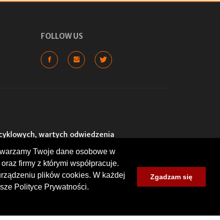
FOLLOW US
cyklowych, wartych odwiedzenia
lokalizacje: warsztaty, sklepy,
rzetwarzamy Twoje dane osobowe w
um zlotów i spotkań
nt wyrażone przez użytkowników.
oraz firmy z którymi współpracuje.
urządzeniu plików cookies. W każdej
Zgadzam się
sze Polityce Prywatności.