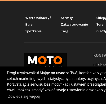
Warto zobaczyć
Serwisy
Sklep
Bary
Zakwaterowanie
Tory
Spotkania
Targi
Giełd
KONT
ul. Chop
47-400
Drogi użytkowniku! Mając na uwadze Twój komfort korzyst
+48 519
office
celach marketingowych, statystycznych, autoryzacyjnych. A
© 2026 by MotoWhizzer.com
Korzystając z serwisu bez modyfikacji ustawień przegląda
All rights reserved.
chwili możesz zmodyfikować swoje ustawienia oraz skorzys
Dowiedz się więcej