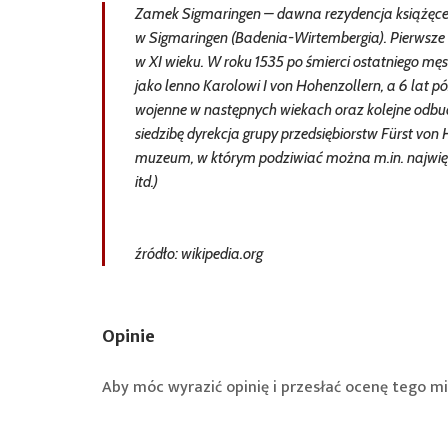
Zamek Sigmaringen – dawna rezydencja książęcego
w Sigmaringen (Badenia-Wirtembergia). Pierwsze
w XI wieku. W roku 1535 po śmierci ostatniego mę
jako lenno Karolowi I von Hohenzollern, a 6 lat pó
wojenne w następnych wiekach oraz kolejne odbud
siedzibę dyrekcja grupy przedsiębiorstw Fürst von
muzeum, w którym podziwiać można m.in. najwięks
itd.)
źródło: wikipedia.org
Opinie
Aby móc wyrazić opinię i przesłać ocenę tego mi