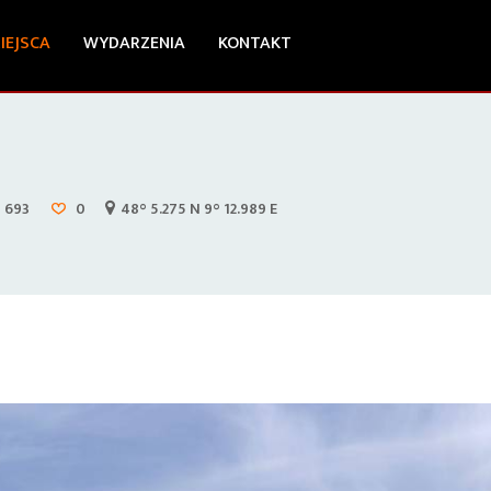
IEJSCA
WYDARZENIA
KONTAKT
693
0
48° 5.275 N 9° 12.989 E