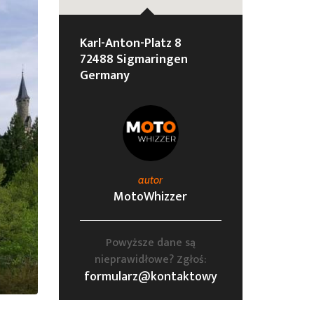
Karl-Anton-Platz 8
72488 Sigmaringen
Germany
autor
MotoWhizzer
Powyższe dane są
nieprawidłowe? Zgłoś:
formularz@kontaktowy