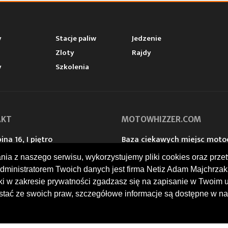
y
Stacje paliw
Jedzenie
Zloty
Rajdy
y
Szkolenia
AKT
MOTOWHIZZER.COM
ina 16, I piętro
Baza ciekawych miejsc moto
 Racibórz
w trakcie podróży. Przydatne 
ania z naszego serwisu, wykorzystujemy pliki cookies oraz p
 739 378
stacje benzynowe. Kalendari
@motowhizzer.com
motocyklistów. Opinie i oce
dministratorem Twoich danych jest firma Netiz Adam Majchrzak 
rki w zakresie prywatności zgadzasz się na zapisanie w Twoim 
tać ze swoich praw, szczegółowe informacje są dostępne w na