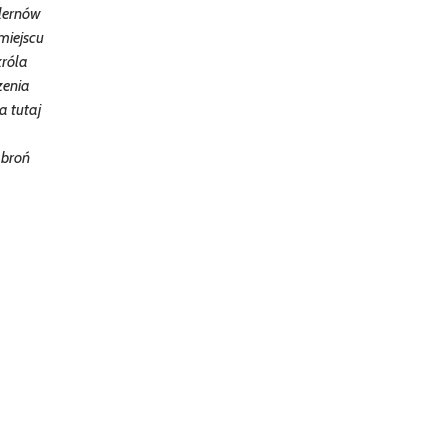
llernów
miejscu
króla
zenia
a tutaj
 broń