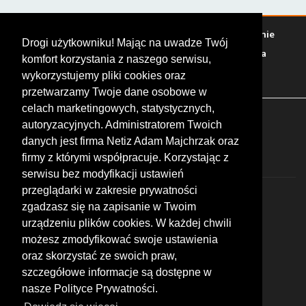
Warto zobaczyć
Serwisy
Sklepy
Stacje paliw
Jedzenie
Drogi użytkowniku! Mając na uwadze Twój
Bary
Zakwaterowanie
Tory
Zloty
Rajdy
Spotkania
komfort korzystania z naszego serwisu,
Targi
Giełdy
Szkolenia
wykorzystujemy pliki cookies oraz
przetwarzamy Twoje dane osobowe w
celach marketingowych, statystycznych,
FOLLOW US
autoryzacyjnych. Administratorem Twoich
danych jest firma Netiz Adam Majchrzak oraz
firmy z którymi współpracuje. Korzystając z
serwisu bez modyfikacji ustawień
przeglądarki w zakresie prywatności
zgadzasz się na zapisanie w Twoim
urządzeniu plików cookies. W każdej chwili
możesz zmodyfikować swoje ustawienia
© 2026 by MotoWhizzer.com
oraz skorzystać ze swoich praw,
All rights reserved.
szczegółowe informacje są dostępne w
nasze Polityce Prywatności.
KONTAKT
ul. Chopina 16, I piętro