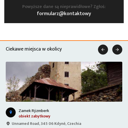
Powyższe dane są nieprawidłowe? Zgłoś:
formularz@kontaktowy
Ciekawe miejsca w okolicy


Zamek Rýzmberk
obiekt zabytkowy
Unnamed Road, 345 06 Kdyně, Czechia