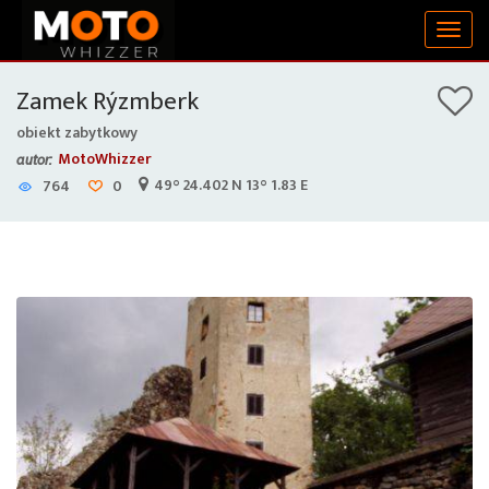
Togg
navig
Zamek Rýzmberk
obiekt zabytkowy
MotoWhizzer
autor:
49° 24.402 N 13° 1.83 E
764
0