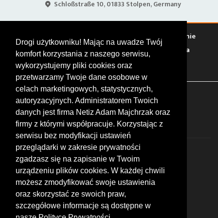
Schloßstraße 10, 01833 Stolpen, Germany
Warto zobaczyć
Serwisy
Sklepy
Stacje paliw
Jedzenie
Drogi użytkowniku! Mając na uwadze Twój
Bary
Zakwaterowanie
Tory
Zloty
Rajdy
Spotkania
komfort korzystania z naszego serwisu,
Targi
Giełdy
Szkolenia
wykorzystujemy pliki cookies oraz
przetwarzamy Twoje dane osobowe w
celach marketingowych, statystycznych,
FOLLOW US
autoryzacyjnych. Administratorem Twoich
danych jest firma Netiz Adam Majchrzak oraz
firmy z którymi współpracuje. Korzystając z
serwisu bez modyfikacji ustawień
przeglądarki w zakresie prywatności
zgadzasz się na zapisanie w Twoim
urządzeniu plików cookies. W każdej chwili
możesz zmodyfikować swoje ustawienia
© 2026 by MotoWhizzer.com
oraz skorzystać ze swoich praw,
All rights reserved.
szczegółowe informacje są dostępne w
nasze Polityce Prywatności.
KONTAKT