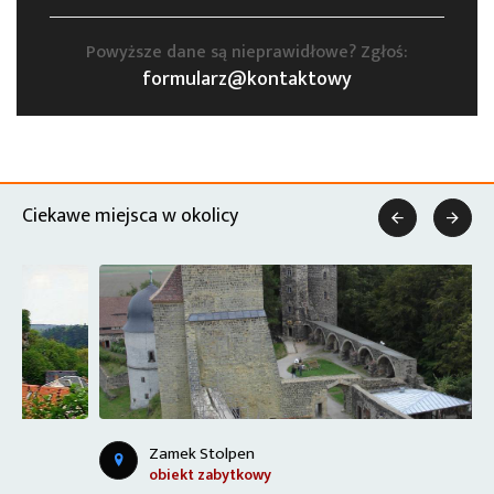
Powyższe dane są nieprawidłowe? Zgłoś:
formularz@kontaktowy
Ciekawe miejsca w okolicy


Zamek Stolpen
obiekt zabytkowy