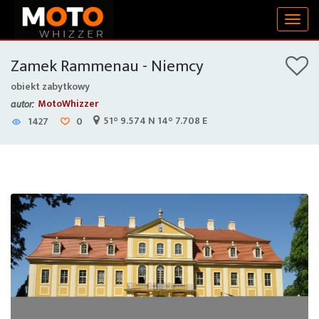
Togg
navig
Zamek Rammenau - Niemcy
obiekt zabytkowy
MotoWhizzer
autor:
51° 9.574 N 14° 7.708 E
1427
0