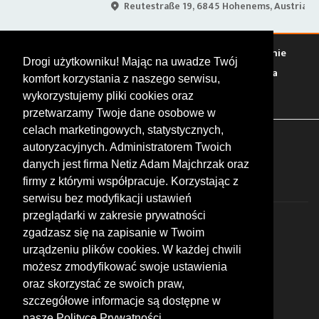
Reutestraße 19, 6845 Hohenems, Austria
Warto zobaczyć
Serwisy
Sklepy
Stacje paliw
Jedzenie
Drogi użytkowniku! Mając na uwadze Twój
Bary
Zakwaterowanie
Tory
Zloty
Rajdy
Spotkania
komfort korzystania z naszego serwisu,
Targi
Giełdy
Szkolenia
wykorzystujemy pliki cookies oraz
przetwarzamy Twoje dane osobowe w
celach marketingowych, statystycznych,
FOLLOW US
autoryzacyjnych. Administratorem Twoich
danych jest firma Netiz Adam Majchrzak oraz
firmy z którymi współpracuje. Korzystając z
serwisu bez modyfikacji ustawień
przeglądarki w zakresie prywatności
zgadzasz się na zapisanie w Twoim
urządzeniu plików cookies. W każdej chwili
możesz zmodyfikować swoje ustawienia
© 2026 by MotoWhizzer.com
oraz skorzystać ze swoich praw,
All rights reserved.
szczegółowe informacje są dostępne w
nasze Polityce Prywatności.
KONTAKT