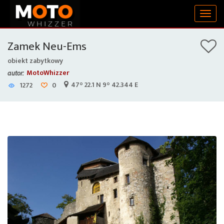
Togg
navig
Zamek Neu-Ems
obiekt zabytkowy
MotoWhizzer
autor:
47° 22.1 N 9° 42.344 E
1272
0