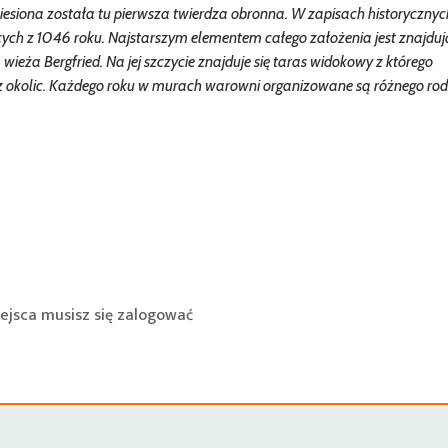
zniesiona została tu pierwsza twierdza obronna. W zapisach historycznyc
h z 1046 roku. Najstarszym elementem całego założenia jest znajduj
wieża Bergfried. Na jej szczycie znajduje się taras widokowy z którego
z okolic. Każdego roku w murach warowni organizowane są różnego ro
ejsca musisz się
zalogować