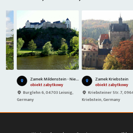
Z
amek Mildenstein - Niemcy
Zamek Kriebstein
obiekt zabytkowy
obiekt zabytkowy
Burglehn 6, 04703 Leisnig,
Kriebsteiner Str. 7, 09648
Germany
Kriebstein, Germany