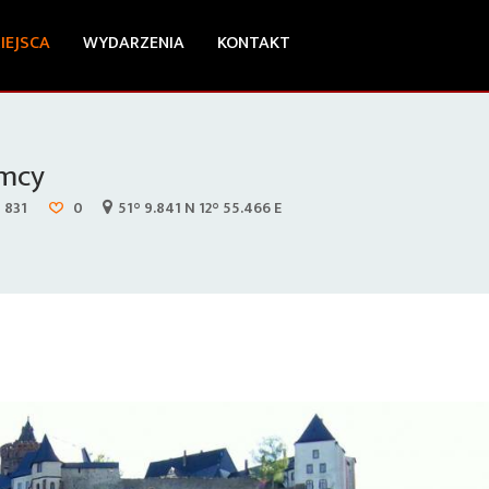
IEJSCA
WYDARZENIA
KONTAKT
emcy
831
0
51° 9.841 N 12° 55.466 E