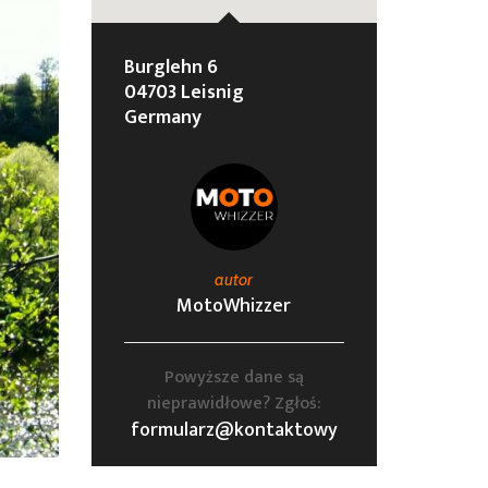
Burglehn 6
04703 Leisnig
Germany
autor
MotoWhizzer
Powyższe dane są
nieprawidłowe? Zgłoś:
formularz@kontaktowy