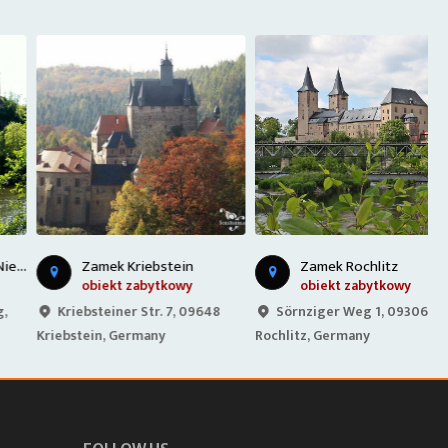
Zamek Kriebstein
Zamek Rochlitz
obiekt zabytkowy
obiekt zabytkowy
Kriebsteiner Str. 7, 09648
Sörnziger Weg 1, 09306
Kriebstein, Germany
Rochlitz, Germany
G