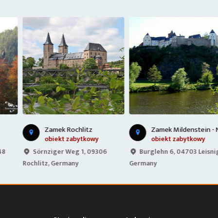
Z
amek Mildenstein - Niemcy
Zamek Rochlitz
obiekt zabytkowy
obiekt zabytkowy
Sörnziger Weg 1, 09306
Burglehn 6, 04703 Leisnig,
Rochlitz, Germany
Germany