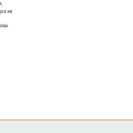
h
ąca się
dzaju