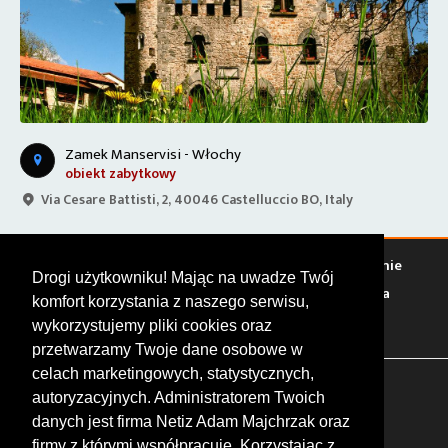
Zamek Manservisi - Włochy
obiekt zabytkowy
Via Cesare Battisti, 2, 40046 Castelluccio BO, Italy
Warto zobaczyć
Serwisy
Sklepy
Stacje paliw
Jedzenie
Drogi użytkowniku! Mając na uwadze Twój
Bary
Zakwaterowanie
Tory
Zloty
Rajdy
Spotkania
komfort korzystania z naszego serwisu,
Targi
Giełdy
Szkolenia
wykorzystujemy pliki cookies oraz
przetwarzamy Twoje dane osobowe w
celach marketingowych, statystycznych,
FOLLOW US
autoryzacyjnych. Administratorem Twoich
danych jest firma Netiz Adam Majchrzak oraz
firmy z którymi współpracuje. Korzystając z