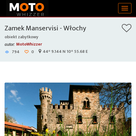
Togg
navig
Zamek Manservisi - Włochy
obiekt zabytkowy
MotoWhizzer
autor:
44° 9.144 N 10° 55.68 E
794
0