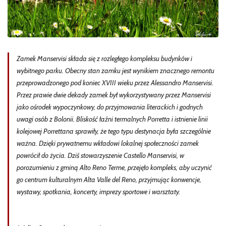
Zamek Manservisi składa się z rozległego kompleksu budynków i
wybitnego parku. Obecny stan zamku jest wynikiem znacznego remontu
przeprowadzonego pod koniec XVIII wieku przez Alessandro Manservisi.
Przez prawie dwie dekady zamek był wykorzystywany przez Manservisi
jako ośrodek wypoczynkowy, do przyjmowania literackich i godnych
uwagi osób z Bolonii. Bliskość łaźni termalnych Porretta i istnienie linii
kolejowej Porrettana sprawiły, że tego typu destynacja była szczególnie
ważna. Dzięki prywatnemu wkładowi lokalnej społeczności zamek
powrócił do życia. Dziś stowarzyszenie Castello Manservisi, w
porozumieniu z gminą Alto Reno Terme, przejęło kompleks, aby uczynić
go centrum kulturalnym Alta Valle del Reno, przyjmując konwencje,
wystawy, spotkania, koncerty, imprezy sportowe i warsztaty.