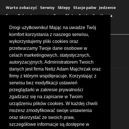
Warto zobaczyć
Serwisy
Sklepy
Stacje paliw
Jedzenie
Bary
Zakwaterowanie
Tory
Zloty
Rajdy
Spotkania
Targi
Giełdy
Szkolenia
Drogi użytkowniku! Mając na uwadze Twój
komfort korzystania z naszego serwisu,
wykorzystujemy pliki cookies oraz
FOLLOW US
przetwarzamy Twoje dane osobowe w
celach marketingowych, statystycznych,
autoryzacyjnych. Administratorem Twoich
danych jest firma Netiz Adam Majchrzak oraz
firmy z którymi współpracuje. Korzystając z
serwisu bez modyfikacji ustawień
przeglądarki w zakresie prywatności
zgadzasz się na zapisanie w Twoim
© 2026 by MotoWhizzer.com
urządzeniu plików cookies. W każdej chwili
All rights reserved.
możesz zmodyfikować swoje ustawienia
KONTAKT
oraz skorzystać ze swoich praw,
ul. Chopina 16, I piętro
szczegółowe informacje są dostępne w
47-400 Racibórz