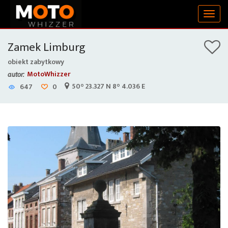
Togg
navig
Zamek Limburg
obiekt zabytkowy
MotoWhizzer
autor:
50° 23.327 N 8° 4.036 E
647
0