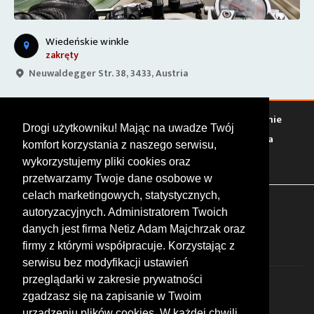
Zamek Liechtenstein
obiekt zabytkowy
Am Hausberg .130, 2344 Maria Enzersdorf, Austria
Warto zobaczyć
Serwisy
Sklepy
Stacje paliw
Jedzenie
Drogi użytkowniku! Mając na uwadze Twój
Bary
Zakwaterowanie
Tory
Zloty
Rajdy
Spotkania
komfort korzystania z naszego serwisu,
Targi
Giełdy
Szkolenia
wykorzystujemy pliki cookies oraz
przetwarzamy Twoje dane osobowe w
celach marketingowych, statystycznych,
FOLLOW US
autoryzacyjnych. Administratorem Twoich
danych jest firma Netiz Adam Majchrzak oraz
firmy z którymi współpracuje. Korzystając z
serwisu bez modyfikacji ustawień
przeglądarki w zakresie prywatności
zgadzasz się na zapisanie w Twoim
urządzeniu plików cookies. W każdej chwili