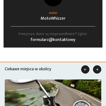
autor
MotoWhizzer
Powyższe dane są nieprawidłowe? Zgłoś:
formularz@kontaktowy
Ciekawe miejsca w okolicy

