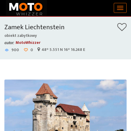
Togg
navig
Zamek Liechtenstein
obiekt zabytkowy
MotoWhizzer
autor:
48° 5.551 N 16° 16.248 E
900
0