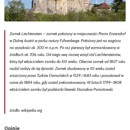
Zamek Liechtenstein – zamek położony w miejscowości Maria Enzersdorf
w Dolnej Austrii w parku natury Föhrenberge. Położony jest na wzgórzu
na wysokości ok. 300 m n.p.m. Po raz pierwszy był wzmiankowany w
źródłach ok. 1136 roku. Od niego swą nazwę wziął ród Liechtensteinów,
który był właścicielem zamku do XIII wieku. Obecnie zamek od 1807 roku
nadal należy do tej dynastii. Zamek zbudowany w XII wieku został
zniszczony przez Turków Osmańskich w 1529 i 1683 roku i pozostawał w
ruinie do 1884 roku, gdy został zrekonstruowany. W latach 1799–1808
właścicielem zamku był podskarbi litewski Stanisław Poniatowski.
źródło: wikipedia.org
Opinie