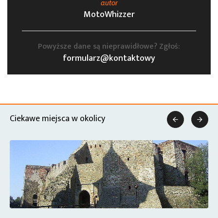
autor
MotoWhizzer
Powyższe dane są nieprawidłowe? Zgłoś:
formularz@kontaktowy
Ciekawe miejsca w okolicy

