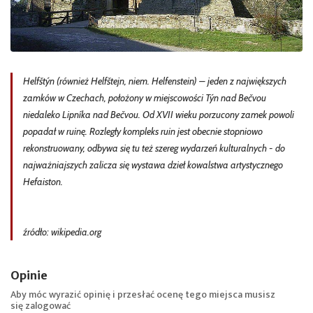
Helfštýn (również Helfštejn, niem. Helfenstein) – jeden z największych
zamków w Czechach, położony w miejscowości Týn nad Bečvou
niedaleko Lipníka nad Bečvou. Od XVII wieku porzucony zamek powoli
popadał w ruinę. Rozległy kompleks ruin jest obecnie stopniowo
rekonstruowany, odbywa się tu też szereg wydarzeń kulturalnych - do
najważniajszych zalicza się wystawa dzieł kowalstwa artystycznego
Hefaiston.
źródło: wikipedia.org
Opinie
Aby móc wyrazić opinię i przesłać ocenę tego miejsca musisz
się
zalogować