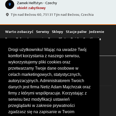
Zamek Helfstyn - Czechy
obiekt zabytkowy
Týn nad Bečvou 60, 751 31 Týn nad Bečvou, Czechia
Warto zobaczyć
Serwisy
Sklepy
Stacje paliw
Jedzenie
Bary
Zakwaterowanie
Tory
Zloty
Rajdy
Spotkania
Targi
Giełdy
Szkolenia
Drogi użytkowniku! Mając na uwadze Twój
komfort korzystania z naszego serwisu,
wykorzystujemy pliki cookies oraz
FOLLOW US
przetwarzamy Twoje dane osobowe w
celach marketingowych, statystycznych,
autoryzacyjnych. Administratorem Twoich
danych jest firma Netiz Adam Majchrzak oraz
firmy z którymi współpracuje. Korzystając z
serwisu bez modyfikacji ustawień
przeglądarki w zakresie prywatności
zgadzasz się na zapisanie w Twoim
© 2026 by MotoWhizzer.com