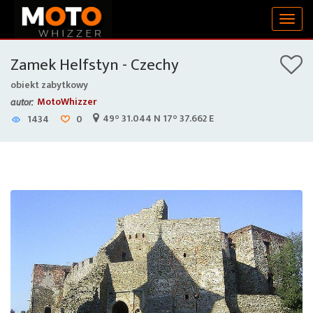
Togg
navig
Zamek Helfstyn - Czechy
obiekt zabytkowy
MotoWhizzer
autor:
49° 31.044 N 17° 37.662 E
1434
0