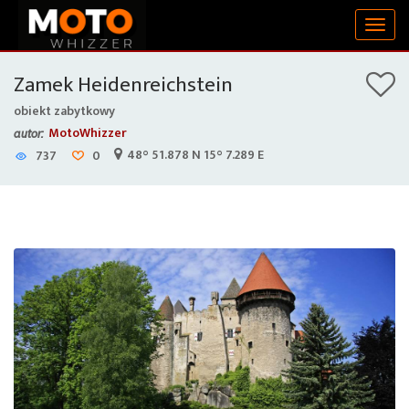
Togg
navig
Zamek Heidenreichstein
obiekt zabytkowy
MotoWhizzer
autor:
48° 51.878 N 15° 7.289 E
737
0