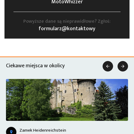
MotoWhizzer
Powyższe dane są nieprawidłowe? Zgłoś:
formularz@kontaktowy
Ciekawe miejsca w okolicy


Zamek Heidenreichstein