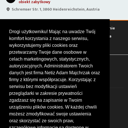
obiekt zabytkowy
Schremser Str. 1, 3860 Heidenreichstein, Austria
Warto zobaczyć
Serwisy
Sklepy
Stacje paliw
Jedzenie
Drogi użytkowniku! Mając na uwadze Twój
Bary
Zakwaterowanie
Tory
Zloty
Rajdy
Spotkania
komfort korzystania z naszego serwisu,
Targi
Giełdy
Szkolenia
wykorzystujemy pliki cookies oraz
przetwarzamy Twoje dane osobowe w
celach marketingowych, statystycznych,
FOLLOW US
autoryzacyjnych. Administratorem Twoich
danych jest firma Netiz Adam Majchrzak oraz
firmy z którymi współpracuje. Korzystając z
serwisu bez modyfikacji ustawień
przeglądarki w zakresie prywatności
zgadzasz się na zapisanie w Twoim
urządzeniu plików cookies. W każdej chwili
możesz zmodyfikować swoje ustawienia
© 2026 by MotoWhizzer.com
oraz skorzystać ze swoich praw,
All rights reserved.
szczegółowe informacje są dostępne w