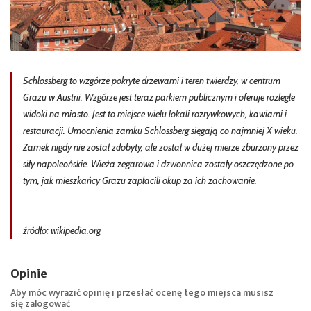
Schlossberg to wzgórze pokryte drzewami i teren twierdzy, w centrum
Grazu w Austrii. Wzgórze jest teraz parkiem publicznym i oferuje rozległe
widoki na miasto. Jest to miejsce wielu lokali rozrywkowych, kawiarni i
restauracji. Umocnienia zamku Schlossberg sięgają co najmniej X wieku.
Zamek nigdy nie został zdobyty, ale został w dużej mierze zburzony przez
siły napoleońskie. Wieża zegarowa i dzwonnica zostały oszczędzone po
tym, jak mieszkańcy Grazu zapłacili okup za ich zachowanie.
źródło: wikipedia.org
Opinie
Aby móc wyrazić opinię i przesłać ocenę tego miejsca musisz
się
zalogować