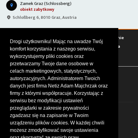
Zamek Graz (Schlossberg)
obiekt zabytkowy
Schloßberg 6, 8010 Graz, Austria
Warto zobaczyć
Serwisy
Sklepy
Stacje paliw
Jedzenie
Drogi użytkowniku! Mając na uwadze Twój
Bary
Zakwaterowanie
Tory
Zloty
Rajdy
Spotkania
komfort korzystania z naszego serwisu,
Targi
Giełdy
Szkolenia
wykorzystujemy pliki cookies oraz
przetwarzamy Twoje dane osobowe w
celach marketingowych, statystycznych,
FOLLOW US
autoryzacyjnych. Administratorem Twoich
danych jest firma Netiz Adam Majchrzak oraz
firmy z którymi współpracuje. Korzystając z
serwisu bez modyfikacji ustawień
przeglądarki w zakresie prywatności
zgadzasz się na zapisanie w Twoim
urządzeniu plików cookies. W każdej chwili
możesz zmodyfikować swoje ustawienia
© 2026 by MotoWhizzer.com
oraz skorzystać ze swoich praw,