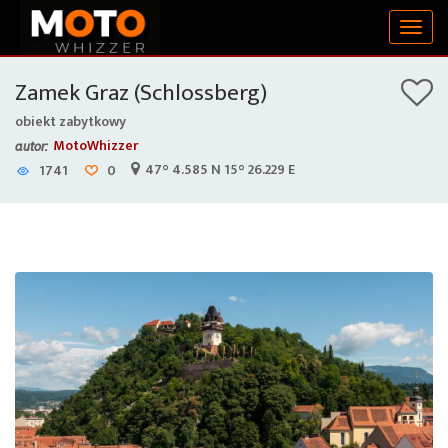
Togg
navig
Zamek Graz (Schlossberg)
obiekt zabytkowy
MotoWhizzer
autor:
47° 4.585 N 15° 26.229 E
1741
0