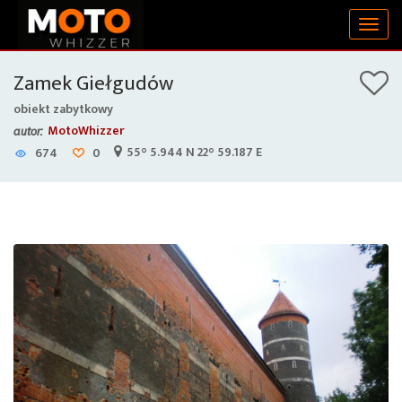
Togg
navig
Zamek Giełgudów
obiekt zabytkowy
MotoWhizzer
autor:
55° 5.944 N 22° 59.187 E
674
0