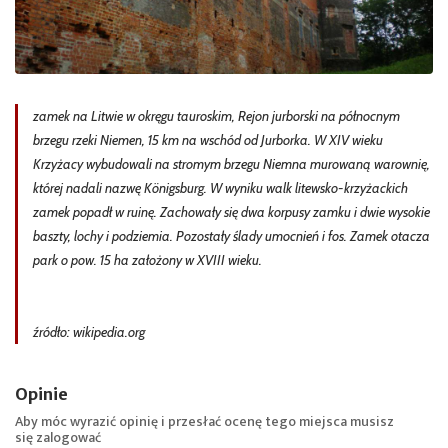
zamek na Litwie w okręgu tauroskim, Rejon jurborski na północnym
brzegu rzeki Niemen, 15 km na wschód od Jurborka. W XIV wieku
Krzyżacy wybudowali na stromym brzegu Niemna murowaną warownię,
której nadali nazwę Königsburg. W wyniku walk litewsko-krzyżackich
zamek popadł w ruinę. Zachowały się dwa korpusy zamku i dwie wysokie
baszty, lochy i podziemia. Pozostały ślady umocnień i fos. Zamek otacza
park o pow. 15 ha założony w XVIII wieku.
źródło: wikipedia.org
Opinie
Aby móc wyrazić opinię i przesłać ocenę tego miejsca musisz
się
zalogować