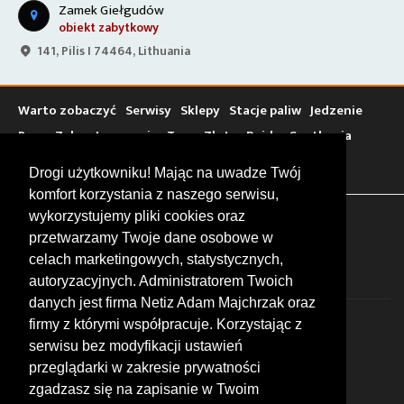
Zamek Giełgudów
obiekt zabytkowy
141, Pilis I 74464, Lithuania
Warto zobaczyć
Serwisy
Sklepy
Stacje paliw
Jedzenie
Bary
Zakwaterowanie
Tory
Zloty
Rajdy
Spotkania
Targi
Giełdy
Szkolenia
Drogi użytkowniku! Mając na uwadze Twój
komfort korzystania z naszego serwisu,
wykorzystujemy pliki cookies oraz
FOLLOW US
przetwarzamy Twoje dane osobowe w
celach marketingowych, statystycznych,
autoryzacyjnych. Administratorem Twoich
danych jest firma Netiz Adam Majchrzak oraz
firmy z którymi współpracuje. Korzystając z
serwisu bez modyfikacji ustawień
przeglądarki w zakresie prywatności
zgadzasz się na zapisanie w Twoim
© 2026 by MotoWhizzer.com