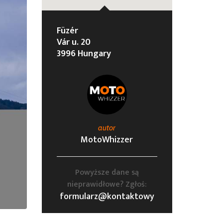
Füzér
Vár u. 20
3996 Hungary
autor
MotoWhizzer
Powyższe dane są
nieprawidłowe? Zgłoś:
formularz@kontaktowy