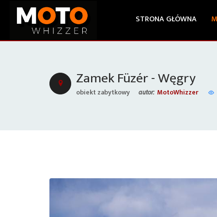
STRONA GŁÓWNA
M
Zamek Füzér - Węgry
obiekt zabytkowy
MotoWhizzer
autor: