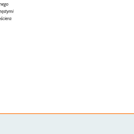
anego
zęstymi
ściera