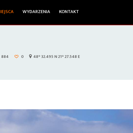
IEJSCA
WYDARZENIA
KONTAKT
884
0
48° 32.495 N 21° 27.548 E