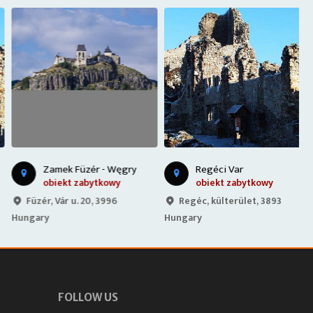
Zamek Füzér - Węgry
Regéci Var
obiekt zabytkowy
obiekt zabytkowy
Füzér, Vár u. 20, 3996
Regéc, külterület, 3893
Hungary
Hungary
H
FOLLOW US