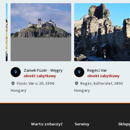
Zamek Füzér - Węgry
Regéci Var
obiekt zabytkowy
obiekt zabytkowy
Füzér, Vár u. 20, 3996
Regéc, külterület, 3893
Hungary
Hungary
Warto zobaczyć
Serwisy
Sklep