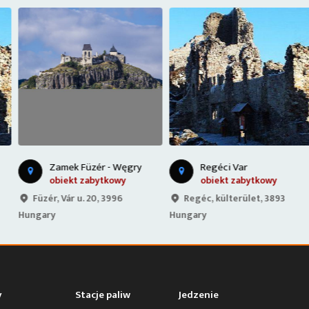
Zamek Füzér - Węgry
Regéci Var
obiekt zabytkowy
obiekt zabytkowy
Füzér, Vár u. 20, 3996
Regéc, külterület, 3893
Hungary
Hungary
y
Stacje paliw
Jedzenie