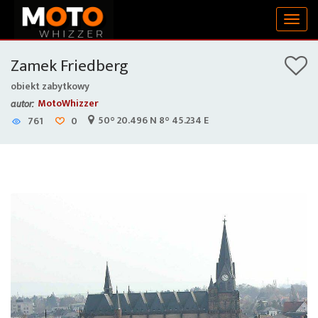
Togg
navig
Zamek Friedberg
obiekt zabytkowy
MotoWhizzer
autor:
50° 20.496 N 8° 45.234 E
761
0