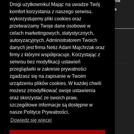
Warto zobaczyć
Serwisy
Sklepy
Stacje paliw
Jedzenie
Drogi użytkowniku! Mając na uwadze Twój
Bary
Zakwaterowanie
Tory
Zloty
Rajdy
Spotkania
komfort korzystania z naszego serwisu,
Targi
Giełdy
Szkolenia
wykorzystujemy pliki cookies oraz
przetwarzamy Twoje dane osobowe w
celach marketingowych, statystycznych,
FOLLOW US
autoryzacyjnych. Administratorem Twoich
danych jest firma Netiz Adam Majchrzak oraz
firmy z którymi współpracuje. Korzystając z
serwisu bez modyfikacji ustawień
przeglądarki w zakresie prywatności
zgadzasz się na zapisanie w Twoim
urządzeniu plików cookies. W każdej chwili
możesz zmodyfikować swoje ustawienia
© 2026 by MotoWhizzer.com
oraz skorzystać ze swoich praw,
All rights reserved.
szczegółowe informacje są dostępne w
nasze Polityce Prywatności.
KONTAKT
ul. Chopina 16, I piętro
Dowiedz się więcej
47-400 Racibórz
+48 519 739 378
office@motowhizzer.com