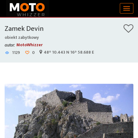
Togg
navig
Zamek Devin
obiekt zabytkowy
MotoWhizzer
autor:
48° 10.443 N 16° 58.688 E
1129
0