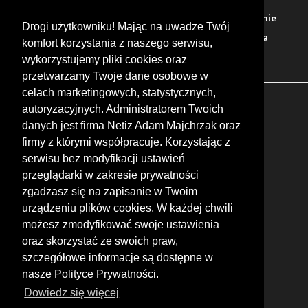
Warto zobaczyć
Serwisy
Sklepy
Stacje paliw
Jedzenie
Drogi użytkowniku! Mając na uwadze Twój
Bary
Zakwaterowanie
Tory
Zloty
Rajdy
Spotkania
komfort korzystania z naszego serwisu,
Targi
Giełdy
Szkolenia
wykorzystujemy pliki cookies oraz
przetwarzamy Twoje dane osobowe w
celach marketingowych, statystycznych,
FOLLOW US
autoryzacyjnych. Administratorem Twoich
danych jest firma Netiz Adam Majchrzak oraz
firmy z którymi współpracuje. Korzystając z
serwisu bez modyfikacji ustawień
przeglądarki w zakresie prywatności
zgadzasz się na zapisanie w Twoim
urządzeniu plików cookies. W każdej chwili
możesz zmodyfikować swoje ustawienia
© 2026 by MotoWhizzer.com
oraz skorzystać ze swoich praw,
All rights reserved.
szczegółowe informacje są dostępne w
nasze Polityce Prywatności.
KONTAKT
ul. Chopina 16, I piętro
Dowiedz się więcej
47-400 Racibórz