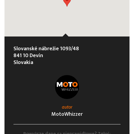
Slovanské nábrežie 1093/48
841 10 Devín
Slovakia
autor
MotoWhizzer
Powyższe dane są nieprawidłowe? Zgłoś: