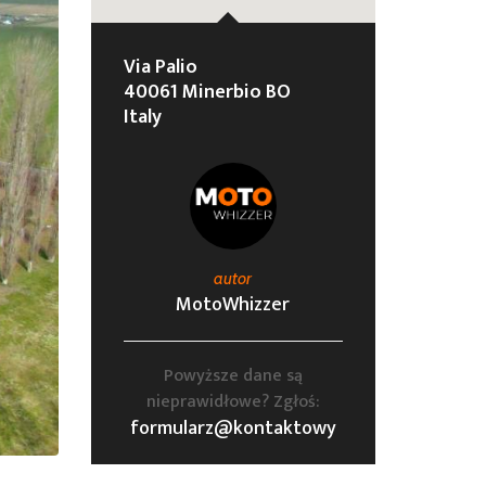
Via Palio
40061 Minerbio BO
Italy
autor
MotoWhizzer
Powyższe dane są
nieprawidłowe? Zgłoś:
formularz@kontaktowy