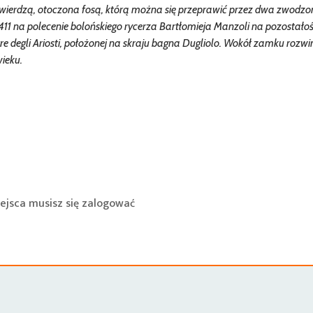
twierdzą, otoczona fosą, którą można się przeprawić przez dwa zwodzo
1 na polecenie bolońskiego rycerza Bartłomieja Manzoli na pozostało
rre degli Ariosti, położonej na skraju bagna Dugliolo. Wokół zamku rozwin
ieku.
ejsca musisz się
zalogować