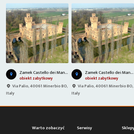
Z
astello dei Manzoli - Włochy
Z
amek Castello dei Manzoli - Włochy
Z
amek Castello dei Manzoli - Włochy
obiekt zabytkowy
obiekt zabytkowy
O,
Via Palio, 40061 Minerbio BO,
Via Palio, 40061 Minerbio BO,
Italy
Italy
Warto zobaczyć
Serwisy
Sklep