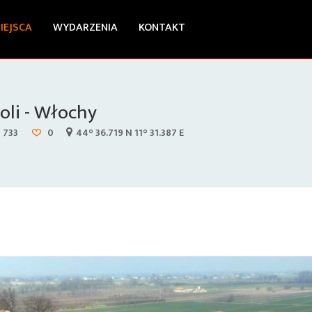
IEJSCA
WYDARZENIA
KONTAKT
oli - Włochy
733
0
44° 36.719 N 11° 31.387 E