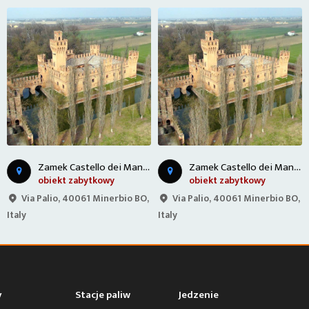
Z
amek Castello dei Manzoli - Włochy
Z
amek Castello dei Manzoli - Włochy
obiekt zabytkowy
obiekt zabytkowy
Via Palio, 40061 Minerbio BO,
Via Palio, 40061 Minerbio BO,
Italy
Italy
y
Stacje paliw
Jedzenie