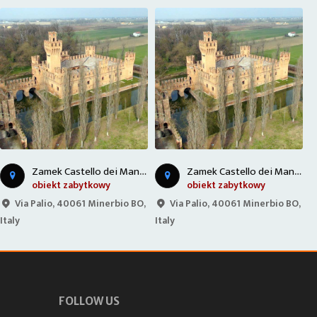
Z
amek Castello dei Manzoli - Włochy
Z
amek Castello dei Manzoli - Włochy
obiekt zabytkowy
obiekt zabytkowy
Via Palio, 40061 Minerbio BO,
Via Palio, 40061 Minerbio BO,
Italy
Italy
I
FOLLOW US