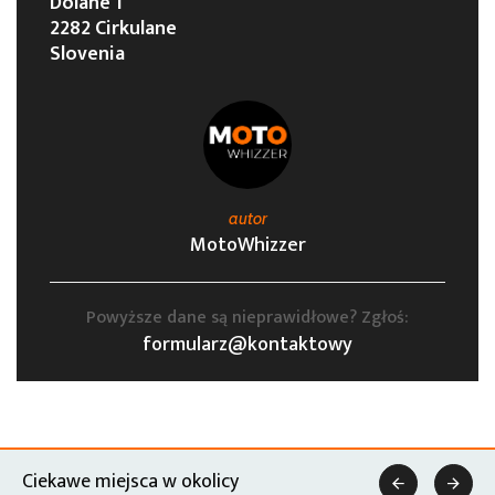
Dolane 1
2282 Cirkulane
Slovenia
autor
MotoWhizzer
Powyższe dane są nieprawidłowe? Zgłoś:
formularz@kontaktowy
Ciekawe miejsca w okolicy

