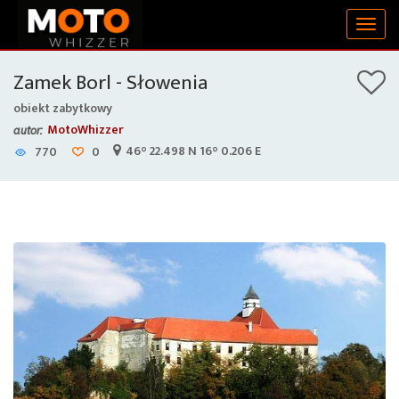
Togg
navig
Zamek Borl - Słowenia
obiekt zabytkowy
MotoWhizzer
autor:
46° 22.498 N 16° 0.206 E
770
0