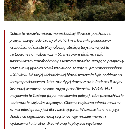
Dolane to niewielka wioska we wschodniej Słowenii, położona na
prawym brzegu rzeki Drawy około 10 km w kierunku południowo-
wschodnim od miasta Ptuj. Główną atrakcją turystyczną jest tu
usytuowany na malowniczym 60 metrowym skalnym cyplu
średniowieczny zamek obronny. Pierwotna twierdza strzegąca przeprawy
przez Drawę (granica Styrii) wzniesiona została tu już prawdopodobnie
w XII wieku. W swojej wielowiekowej historii warownia była poddawana
licznym przebudowom, które zatarły jej dawny kształt. Podczas II wojny
światowej warownia została zajęta przez Niemców. W 1941-1943
urzędowało tu Gestapo (tajna nazistowska policja), które przesłuchiwało
i torturowało więźniów wojennych. Obecnie częściowo odrestaurowany
zamek udostępniony jest dla zwiedzających. W sezonie letnim na jego
dziedzińcu organizowane są często różnego rodzaju imprezy i
wydarzenia kulturalne. W zamkowej kaplicy zaś regularnie