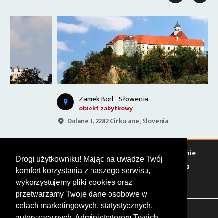
Zamek Borl - Słowenia
obiekt zabytkowy
Dolane 1, 2282 Cirkulane, Slovenia
Warto zobaczyć
Serwisy
Sklepy
Stacje paliw
Jedzenie
Drogi użytkowniku! Mając na uwadze Twój
Bary
Zakwaterowanie
Tory
Zloty
Rajdy
Spotkania
komfort korzystania z naszego serwisu,
Targi
Giełdy
Szkolenia
wykorzystujemy pliki cookies oraz
przetwarzamy Twoje dane osobowe w
celach marketingowych, statystycznych,
FOLLOW US
autoryzacyjnych. Administratorem Twoich