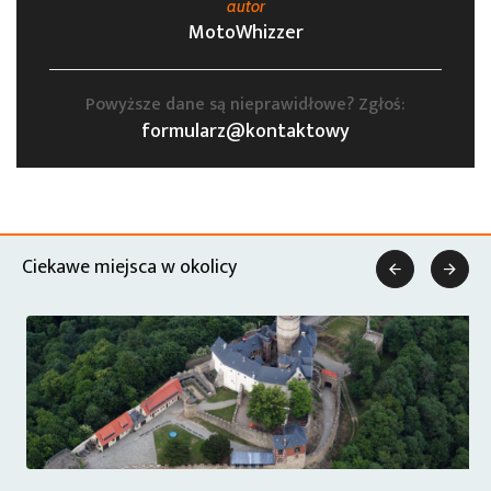
autor
MotoWhizzer
Powyższe dane są nieprawidłowe? Zgłoś:
formularz@kontaktowy
Ciekawe miejsca w okolicy

