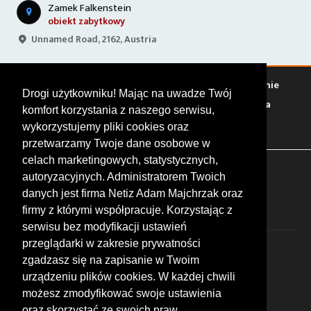
Zamek Falkenstein
obiekt zabytkowy
Unnamed Road, 2162, Austria
Warto zobaczyć
Serwisy
Sklepy
Stacje paliw
Jedzenie
Drogi użytkowniku! Mając na uwadze Twój
Bary
Zakwaterowanie
Tory
Zloty
Rajdy
Spotkania
komfort korzystania z naszego serwisu,
Targi
Giełdy
Szkolenia
wykorzystujemy pliki cookies oraz
przetwarzamy Twoje dane osobowe w
celach marketingowych, statystycznych,
FOLLOW US
autoryzacyjnych. Administratorem Twoich
danych jest firma Netiz Adam Majchrzak oraz
firmy z którymi współpracuje. Korzystając z
serwisu bez modyfikacji ustawień
przeglądarki w zakresie prywatności
zgadzasz się na zapisanie w Twoim
urządzeniu plików cookies. W każdej chwili
możesz zmodyfikować swoje ustawienia
© 2026 by MotoWhizzer.com
oraz skorzystać ze swoich praw,