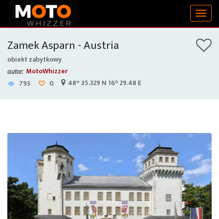
Togg
navig
Zamek Asparn - Austria
obiekt zabytkowy
MotoWhizzer
autor:
48° 35.329 N 16° 29.48 E
793
0