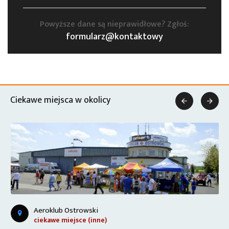
Powyższe dane są nieprawidłowe? Zgłoś:
formularz@kontaktowy
Ciekawe miejsca w okolicy


Aeroklub Ostrowski
ciekawe miejsce (inne)