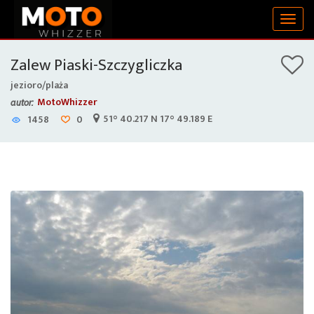
Togg
navig
Zalew Piaski-Szczygliczka
jezioro/plaża
MotoWhizzer
autor:
51° 40.217 N 17° 49.189 E
1458
0