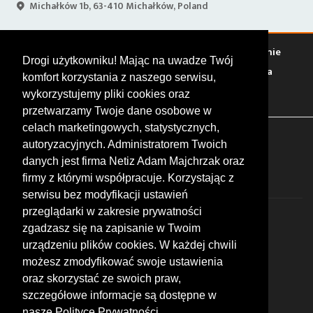
Michałków 1b, 63-410 Michałków, Poland
Warto zobaczyć
Serwisy
Sklepy
Stacje paliw
Jedzenie
Drogi użytkowniku! Mając na uwadze Twój
Bary
Zakwaterowanie
Tory
Zloty
Rajdy
Spotkania
komfort korzystania z naszego serwisu,
Targi
Giełdy
Szkolenia
wykorzystujemy pliki cookies oraz
przetwarzamy Twoje dane osobowe w
celach marketingowych, statystycznych,
FOLLOW US
autoryzacyjnych. Administratorem Twoich
danych jest firma Netiz Adam Majchrzak oraz
firmy z którymi współpracuje. Korzystając z
serwisu bez modyfikacji ustawień
przeglądarki w zakresie prywatności
zgadzasz się na zapisanie w Twoim
urządzeniu plików cookies. W każdej chwili
możesz zmodyfikować swoje ustawienia
© 2026 by MotoWhizzer.com
oraz skorzystać ze swoich praw,
All rights reserved.
szczegółowe informacje są dostępne w
nasze Polityce Prywatności.
KONTAKT