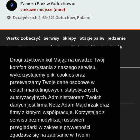
Zamek i Park w Gołuchowie
ciekawe miejsce (inne)
Działyńskich 2, 63-322 Gołuchów, Poland
Warto zobaczyć
Serwisy
Sklepy
Stacje paliw
Jedzenie
Bary
Zakwaterowanie
Tory
Zloty
Rajdy
Spotkania
Targi
Giełdy
Szkolenia
Drogi użytkowniku! Mając na uwadze Twój
komfort korzystania z naszego serwisu,
wykorzystujemy pliki cookies oraz
FOLLOW US
przetwarzamy Twoje dane osobowe w
celach marketingowych, statystycznych,
autoryzacyjnych. Administratorem Twoich
danych jest firma Netiz Adam Majchrzak oraz
firmy z którymi współpracuje. Korzystając z
serwisu bez modyfikacji ustawień
przeglądarki w zakresie prywatności
zgadzasz się na zapisanie w Twoim
© 2026 by MotoWhizzer.com