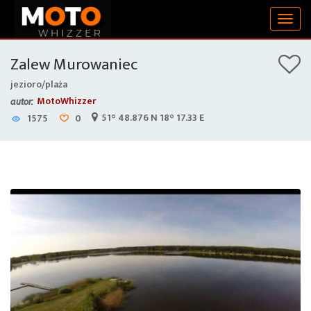
Togg
navig
Zalew Murowaniec
jezioro/plaża
MotoWhizzer
autor:
51° 48.876 N 18° 17.33 E
1575
0