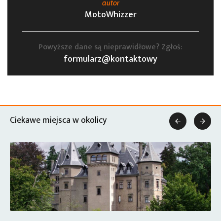
autor
MotoWhizzer
Powyższe dane są nieprawidłowe? Zgłoś:
formularz@kontaktowy
Ciekawe miejsca w okolicy

