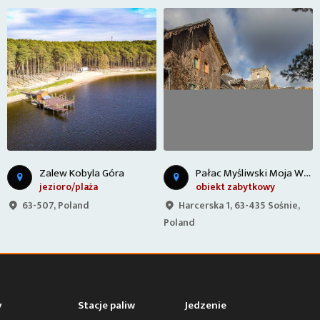
P
ałac Myśliwski Moja Wola
K
rzyż Wielkopolski 284m n.p.m.
obiekt zabytkowy
obiekt sakralny
Harcerska 1, 63-435 Sośnie,
Parzynów 124, 63-507
Poland
Parzynów, Poland
y
Stacje paliw
Jedzenie