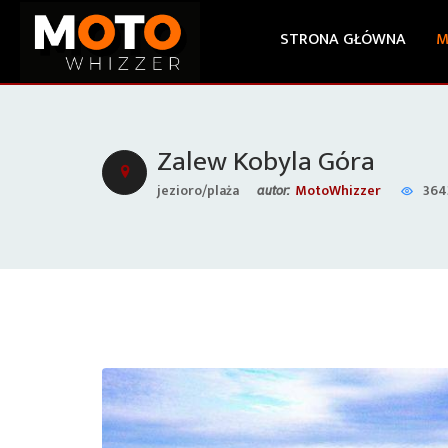
STRONA GŁÓWNA
M
Zalew Kobyla Góra
jezioro/plaża
MotoWhizzer
364
autor: