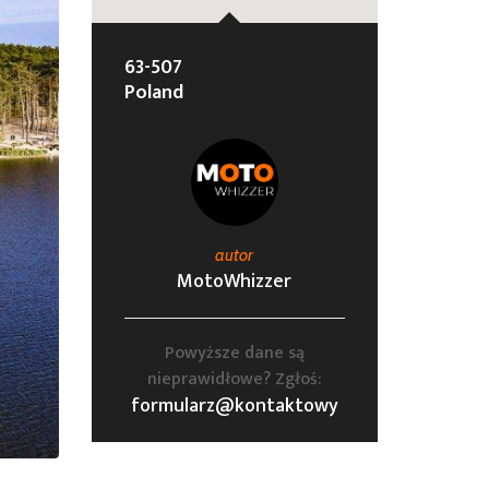
63-507
Poland
autor
MotoWhizzer
Powyższe dane są
nieprawidłowe? Zgłoś:
formularz@kontaktowy