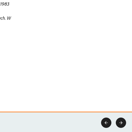
 1983
ych. W

