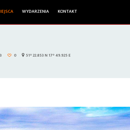
IEJSCA
WYDARZENIA
KONTAKT
3
0
51° 22.853 N 17° 49.925 E