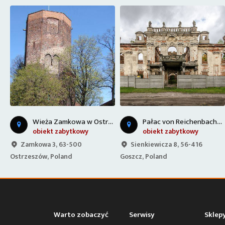
W
wa w Ostrzeszowie
P
ałac von Reichenbachów - Goszcz
Zalew Kobyla Góra
obiekt zabytkowy
jezioro/plaża
Sienkiewicza 8, 56-416
63-507, Poland
Goszcz, Poland
Warto zobaczyć
Serwisy
Sklep