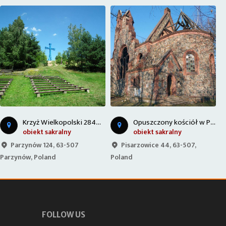
O
puszczony kościół w Pisarzowicach
Pałac w Antoninie
obiekt sakralny
obiekt zabytkowy
Pisarzowice 44, 63-507,
Pałacowa, 63-421, Poland
Poland
FOLLOW US