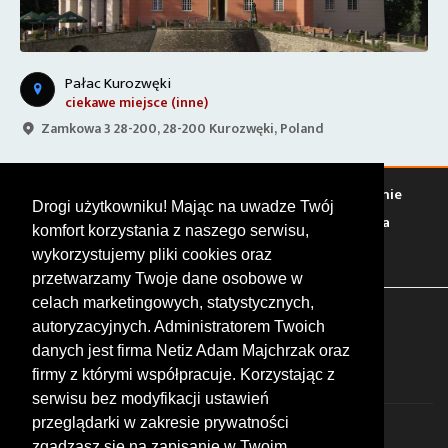
Pałac Kurozwęki
ciekawe miejsce (inne)
Zamkowa 3 28-200, 28-200 Kurozwęki, Poland
Warto zobaczyć
Serwisy
Sklepy
Stacje paliw
Jedzenie
Drogi użytkowniku! Mając na uwadze Twój
Bary
Zakwaterowanie
Tory
Zloty
Rajdy
Spotkania
komfort korzystania z naszego serwisu,
Targi
Giełdy
Szkolenia
wykorzystujemy pliki cookies oraz
przetwarzamy Twoje dane osobowe w
celach marketingowych, statystycznych,
FOLLOW US
autoryzacyjnych. Administratorem Twoich
danych jest firma Netiz Adam Majchrzak oraz
firmy z którymi współpracuje. Korzystając z
serwisu bez modyfikacji ustawień
przeglądarki w zakresie prywatności
zgadzasz się na zapisanie w Twoim