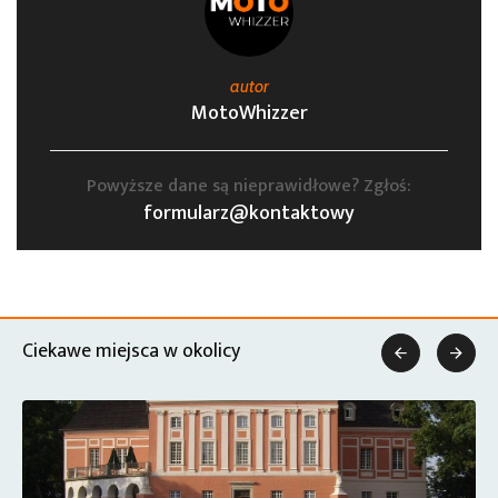
autor
MotoWhizzer
Powyższe dane są nieprawidłowe? Zgłoś:
formularz@kontaktowy
Ciekawe miejsca w okolicy

