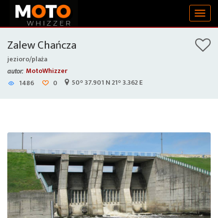
Togg
navig
Zalew Chańcza
jezioro/plaża
MotoWhizzer
autor:
50° 37.901 N 21° 3.362 E
1486
0