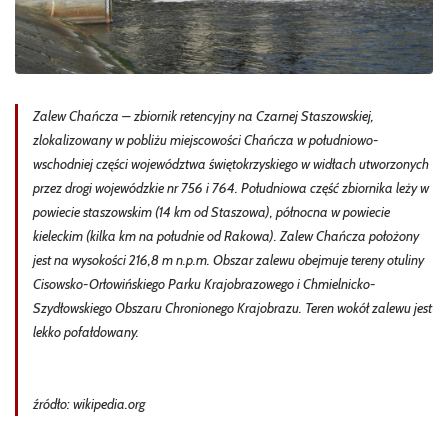
Zalew Chańcza – zbiornik retencyjny na Czarnej Staszowskiej,
zlokalizowany w pobliżu miejscowości Chańcza w południowo-
wschodniej części województwa świętokrzyskiego w widłach utworzonych
przez drogi wojewódzkie nr 756 i 764. Południowa część zbiornika leży w
powiecie staszowskim (14 km od Staszowa), północna w powiecie
kieleckim (kilka km na południe od Rakowa). Zalew Chańcza położony
jest na wysokości 216,8 m n.p.m. Obszar zalewu obejmuje tereny otuliny
Cisowsko-Orłowińskiego Parku Krajobrazowego i Chmielnicko-
Szydłowskiego Obszaru Chronionego Krajobrazu. Teren wokół zalewu jest
lekko pofałdowany.
źródło: wikipedia.org