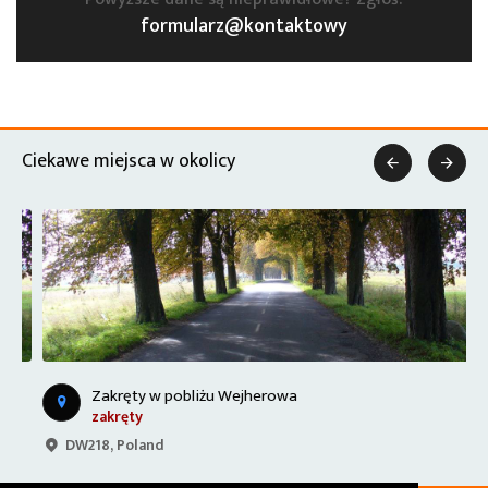
formularz@kontaktowy
Ciekawe miejsca w okolicy


Zakręty w pobliżu Wejherowa
zakręty
DW218, Poland