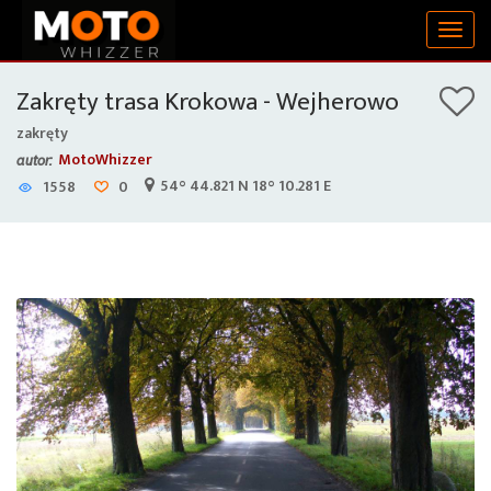
Togg
navig
Zakręty trasa Krokowa - Wejherowo
zakręty
MotoWhizzer
autor:
54° 44.821 N 18° 10.281 E
1558
0