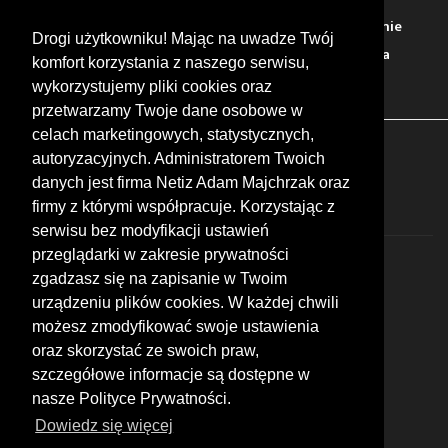
Warto zobaczyć
Serwisy
Sklepy
Stacje paliw
Jedzenie
Drogi użytkowniku! Mając na uwadze Twój
Bary
Zakwaterowanie
Tory
Zloty
Rajdy
Spotkania
komfort korzystania z naszego serwisu,
Targi
Giełdy
Szkolenia
wykorzystujemy pliki cookies oraz
przetwarzamy Twoje dane osobowe w
celach marketingowych, statystycznych,
FOLLOW US
autoryzacyjnych. Administratorem Twoich
danych jest firma Netiz Adam Majchrzak oraz
firmy z którymi współpracuje. Korzystając z
serwisu bez modyfikacji ustawień
przeglądarki w zakresie prywatności
zgadzasz się na zapisanie w Twoim
urządzeniu plików cookies. W każdej chwili
możesz zmodyfikować swoje ustawienia
© 2026 by MotoWhizzer.com
oraz skorzystać ze swoich praw,
All rights reserved.
szczegółowe informacje są dostępne w
nasze Polityce Prywatności.
KONTAKT
ul. Chopina 16, I piętro
Dowiedz się więcej
47-400 Racibórz