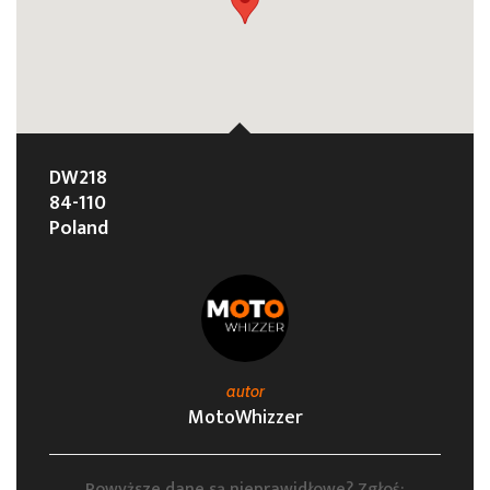
DW218
84-110
Poland
autor
MotoWhizzer
Powyższe dane są nieprawidłowe? Zgłoś: