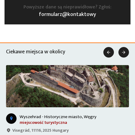
Powyższe dane są nieprawidłowe? Zgłoś:
formularz@kontaktowy
Ciekawe miejsca w okolicy


Wyszehrad - Historyczne miasto, Węgry
miejscowość turystyczna
Visegrád, 11116, 2025 Hungary