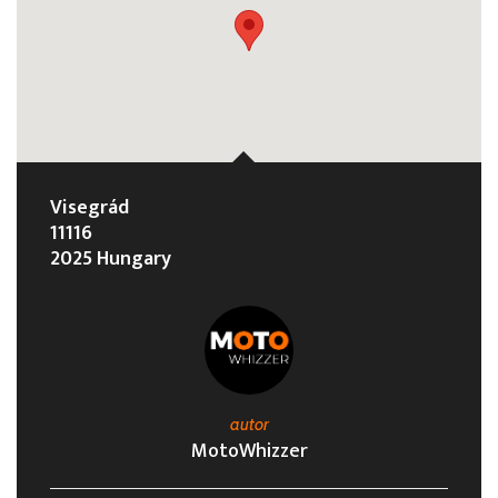
Visegrád
11116
2025 Hungary
autor
MotoWhizzer