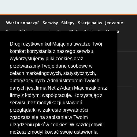
H
Warto zobaczyć
Serwisy
Sklepy
Stacje paliw
Jedzenie
Bary
Zakwaterowanie
Tory
Zloty
Rajdy
Spotkania
Targi
Giełdy
Szkolenia
Drogi użytkowniku! Mając na uwadze Twój
komfort korzystania z naszego serwisu,
wykorzystujemy pliki cookies oraz
FOLLOW US
przetwarzamy Twoje dane osobowe w
celach marketingowych, statystycznych,
autoryzacyjnych. Administratorem Twoich
danych jest firma Netiz Adam Majchrzak oraz
firmy z którymi współpracuje. Korzystając z
serwisu bez modyfikacji ustawień
przeglądarki w zakresie prywatności
zgadzasz się na zapisanie w Twoim
© 2026 by MotoWhizzer.com
urządzeniu plików cookies. W każdej chwili
All rights reserved.
możesz zmodyfikować swoje ustawienia
KONTAKT