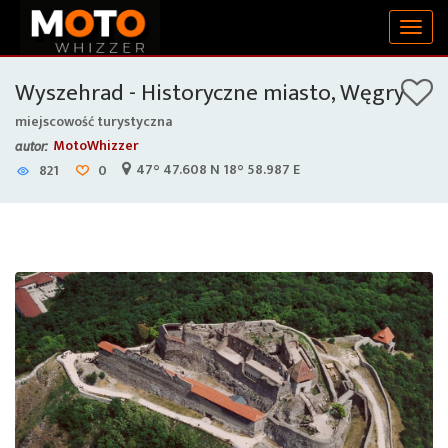
Togg
navig
Wyszehrad - Historyczne miasto, Węgry
miejscowość turystyczna
MotoWhizzer
autor:
47° 47.608 N 18° 58.987 E
821
0