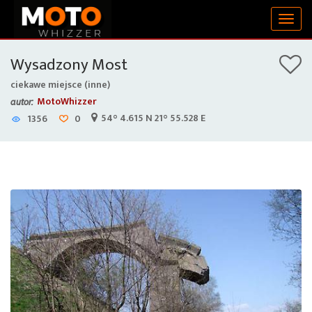
Togg
navig
Wysadzony Most
ciekawe miejsce (inne)
MotoWhizzer
autor:
54° 4.615 N 21° 55.528 E
1356
0