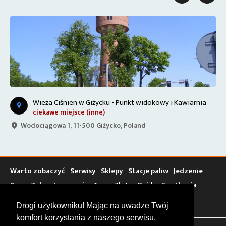
Wieża Ciśnien w Giżycku - Punkt widokowy i Kawiarnia
ciekawe miejsce (inne)
Wodociągowa 1, 11-500 Giżycko, Poland
Warto zobaczyć
Serwisy
Sklepy
Stacje paliw
Jedzenie
Bary
Zakwaterowanie
Tory
Zloty
Rajdy
Spotkania
Targi
Giełdy
Szkolenia
Drogi użytkowniku! Mając na uwadze Twój
komfort korzystania z naszego serwisu,