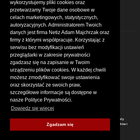
wykorzystujemy pliki cookies oraz
FOLLOW US
przetwarzamy Twoje dane osobowe w
celach marketingowych, statystycznych,
autoryzacyjnych. Administratorem Twoich
danych jest firma Netiz Adam Majchrzak oraz
firmy z którymi współpracuje. Korzystając z
serwisu bez modyfikacji ustawień
przeglądarki w zakresie prywatności
zgadzasz się na zapisanie w Twoim
© 2026 by MotoWhizzer.com
urządzeniu plików cookies. W każdej chwili
All rights reserved.
możesz zmodyfikować swoje ustawienia
KONTAKT
oraz skorzystać ze swoich praw,
ul. Chopina 16, I piętro
szczegółowe informacje są dostępne w
47-400 Racibórz
+48 519 739 378
nasze Polityce Prywatności.
office@motowhizzer.com
Dowiedz się więcej
MOTOWHIZZER.COM
Baza ciekawych miejsc motocyklowych, wartych odwiedzenia w trakcie podróży.
Przydatne lokalizacje: warsztaty, sklepy, stacje benzynowe. Kalendarium zlotów i
Zgadzam się
spotkań motocyklistów. Opinie i ocent wyrażone przez użytkowników.