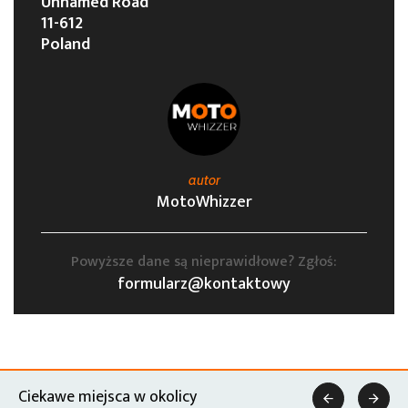
Unnamed Road
11-612
Poland
autor
MotoWhizzer
Powyższe dane są nieprawidłowe? Zgłoś:
formularz@kontaktowy
Ciekawe miejsca w okolicy

