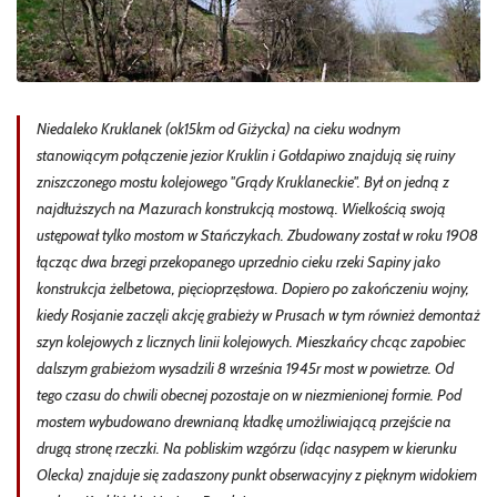
Niedaleko Kruklanek (ok15km od Giżycka) na cieku wodnym
stanowiącym połączenie jezior Kruklin i Gołdapiwo znajdują się ruiny
zniszczonego mostu kolejowego ''Grądy Kruklaneckie''. Był on jedną z
najdłuższych na Mazurach konstrukcją mostową. Wielkością swoją
ustępował tylko mostom w Stańczykach. Zbudowany został w roku 1908
łącząc dwa brzegi przekopanego uprzednio cieku rzeki Sapiny jako
konstrukcja żelbetowa, pięcioprzęsłowa. Dopiero po zakończeniu wojny,
kiedy Rosjanie zaczęli akcję grabieży w Prusach w tym również demontaż
szyn kolejowych z licznych linii kolejowych. Mieszkańcy chcąc zapobiec
dalszym grabieżom wysadzili 8 września 1945r most w powietrze. Od
tego czasu do chwili obecnej pozostaje on w niezmienionej formie. Pod
mostem wybudowano drewnianą kładkę umożliwiającą przejście na
drugą stronę rzeczki. Na pobliskim wzgórzu (idąc nasypem w kierunku
Olecka) znajduje się zadaszony punkt obserwacyjny z pięknym widokiem