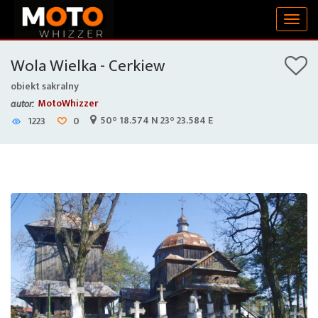
Togg
navig
Wola Wielka - Cerkiew
obiekt sakralny
MotoWhizzer
autor:
50° 18.574 N 23° 23.584 E
1223
0