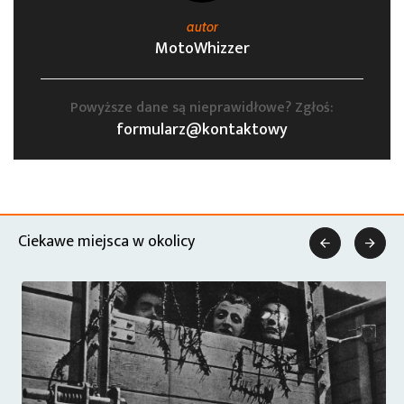
autor
MotoWhizzer
Powyższe dane są nieprawidłowe? Zgłoś:
formularz@kontaktowy
Ciekawe miejsca w okolicy

