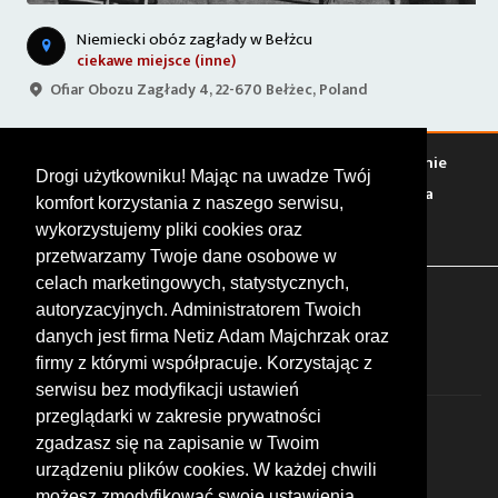
Niemiecki obóz zagłady w Bełżcu
ciekawe miejsce (inne)
Ofiar Obozu Zagłady 4, 22-670 Bełżec, Poland
Warto zobaczyć
Serwisy
Sklepy
Stacje paliw
Jedzenie
Drogi użytkowniku! Mając na uwadze Twój
Bary
Zakwaterowanie
Tory
Zloty
Rajdy
Spotkania
komfort korzystania z naszego serwisu,
Targi
Giełdy
Szkolenia
wykorzystujemy pliki cookies oraz
przetwarzamy Twoje dane osobowe w
celach marketingowych, statystycznych,
FOLLOW US
autoryzacyjnych. Administratorem Twoich
danych jest firma Netiz Adam Majchrzak oraz
firmy z którymi współpracuje. Korzystając z
serwisu bez modyfikacji ustawień
przeglądarki w zakresie prywatności
zgadzasz się na zapisanie w Twoim
urządzeniu plików cookies. W każdej chwili
możesz zmodyfikować swoje ustawienia