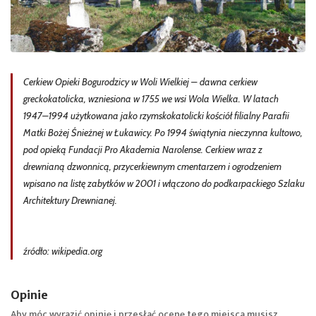
Cerkiew Opieki Bogurodzicy w Woli Wielkiej – dawna cerkiew
greckokatolicka, wzniesiona w 1755 we wsi Wola Wielka. W latach
1947–1994 użytkowana jako rzymskokatolicki kościół filialny Parafii
Matki Bożej Śnieżnej w Łukawicy. Po 1994 świątynia nieczynna kultowo,
pod opieką Fundacji Pro Akademia Narolense. Cerkiew wraz z
drewnianą dzwonnicą, przycerkiewnym cmentarzem i ogrodzeniem
wpisano na listę zabytków w 2001 i włączono do podkarpackiego Szlaku
Architektury Drewnianej.
źródło: wikipedia.org
Opinie
Aby móc wyrazić opinię i przesłać ocenę tego miejsca musisz